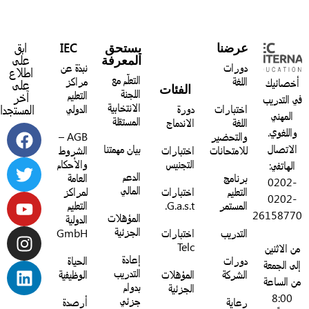
عرضنا
يستحق
IEC
ابق
المعرفة
على
دورات
نبذة عن
اطلاع
التعلّم مع
اللغة
مراكز
خصائيك
على
الفئات
اللجنة
التعليم
آخر
 التدريب
الانتخابية
اختبارات
دورة
الدولي
المستجدات:
المهني
المستقلة
اللغة
الاندماج
واللغوي.
والتحضير
AGB –
الاتصال
بيان مهمتنا
للامتحانات
اختبارات
الشروط
التجنيس
والأحكام
الهاتفي:
الدعم
برنامج
العامة
0202-
المالي
التعليم
اختبارات
لمراكز
0202-
المستمر
G.a.s.t.
التعليم
2615877
المؤهلات
الدولية
الجزئية
التدريب
اختبارات
GmbH
Telc
ن الاثنين
إعادة
دورات
الحياة
لى الجمعة
التدريب
الشركة
المؤهلات
الوظيفية
ن الساعة
بدوام
الجزئية
8:00
جزئي
رعاية
أرصدة