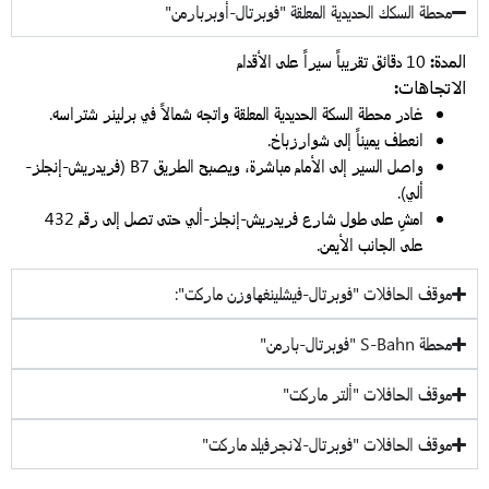
محطة السكك الحديدية المعلقة "فوبرتال-أوبربارمن"
المدة:
10 دقائق تقريباً سيراً على الأقدام
الاتجاهات:
غادر محطة السكة الحديدية المعلقة واتجه شمالاً في برلينر شتراسه.
انعطف يميناً إلى شوارزباخ.
واصل السير إلى الأمام مباشرة، ويصبح الطريق B7 (فريدريش-إنجلز-
ألي).
امشِ على طول شارع فريدريش-إنجلز-ألي حتى تصل إلى رقم 432
على الجانب الأيمن.
موقف الحافلات "فوبرتال-فيشلينغهاوزن ماركت":
محطة S-Bahn "فوبرتال-بارمن"
موقف الحافلات "ألتر ماركت"
موقف الحافلات "فوبرتال-لانجرفيلد ماركت"