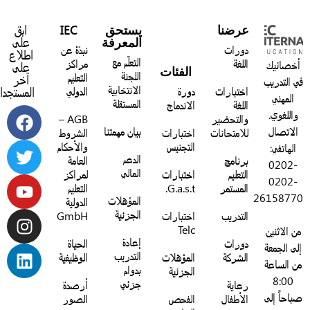
عرضنا
يستحق
IEC
ابق
المعرفة
على
دورات
نبذة عن
اطلاع
التعلّم مع
اللغة
مراكز
خصائيك
على
الفئات
اللجنة
التعليم
آخر
 التدريب
الانتخابية
اختبارات
دورة
الدولي
المستجدات:
المهني
المستقلة
اللغة
الاندماج
واللغوي.
والتحضير
AGB –
الاتصال
بيان مهمتنا
للامتحانات
اختبارات
الشروط
التجنيس
والأحكام
الهاتفي:
الدعم
برنامج
العامة
0202-
المالي
التعليم
اختبارات
لمراكز
0202-
المستمر
G.a.s.t.
التعليم
2615877
المؤهلات
الدولية
الجزئية
التدريب
اختبارات
GmbH
Telc
ن الاثنين
إعادة
دورات
الحياة
لى الجمعة
التدريب
الشركة
المؤهلات
الوظيفية
ن الساعة
بدوام
الجزئية
8:00
جزئي
رعاية
أرصدة
باحاً إلى
الأطفال
الفحص
الصور