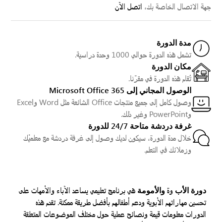
جهة الاتصال الخاصة بك،
اتصل الآن
مدة الدورة
تشمل هذه الدورة حوالي 1000 وحدة دراسية.
مكان الدورة
تُقام هذه الدورة في مقرّنا.
الوصول المجاني إلى Microsoft Office 365
‏وصول كامل إلى جميع منتجات Office الشائعة مثل Word وExcel
وPowerPoint وغير ذلك.
غرفة دردشة متاحة 24/7 للدورة
‏خلال مدة الدورة، سيكون لديك وصول إلى غرفة دردشة مع معلميْك
وزملائك في التعلم.
دورة الأب
وة
والأمومة
هي برنامج تعليمي يساعد الآباء والأمهات على
تحسين مهاراتهم الأبوية ودعم أطفالهم بأفضل طريقة ممكنة. تقدم هذه
الدورات معلومات قيمة ونصائح عملية حول مختلف الموضوعات المتعلقة