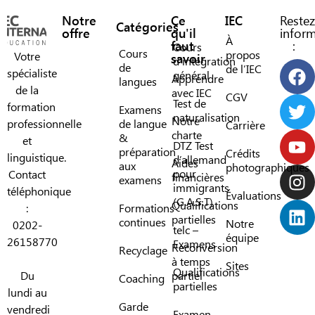
Notre
Ce
IEC
Restez
Catégories
offre
qu'il
infor
À
faut
:
Cours
Cours
propos
Votre
savoir
d’intégration
de
de l’IEC
spécialiste
général
Apprendre
langues
de la
avec IEC
CGV
Test de
formation
Examens
naturalisation
Notre
professionnelle
de langue
Carrière
charte
&
et
DTZ Test
préparation
Crédits
linguistique.
d’allemand
Aides
aux
photographiques
pour
Contact
financières
examens
immigrants
téléphonique
Évaluations
(G.A.S.T)
Qualifications
:
Formations
partielles
continues
Notre
0202-
telc –
équipe
26158770
Examens
Reconversion
Recyclage
à temps
Sites
Qualifications
Du
partiel
Coaching
partielles
lundi au
Garde
vendredi
Examen