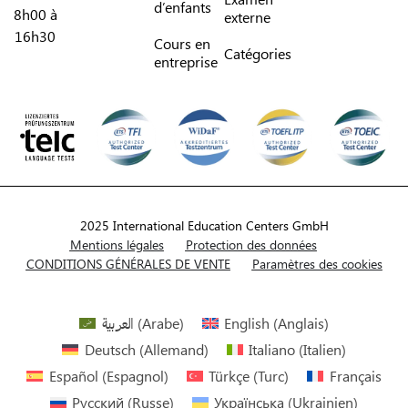
d’enfants
8h00 à
externe
16h30
Cours en
Catégories
entreprise
2025 International Education Centers GmbH
Mentions légales
Protection des données
CONDITIONS GÉNÉRALES DE VENTE
Paramètres des cookies
العربية
(
Arabe
)
English
(
Anglais
)
Deutsch
(
Allemand
)
Italiano
(
Italien
)
Español
(
Espagnol
)
Türkçe
(
Turc
)
Français
Русский
(
Russe
)
Українська
(
Ukrainien
)