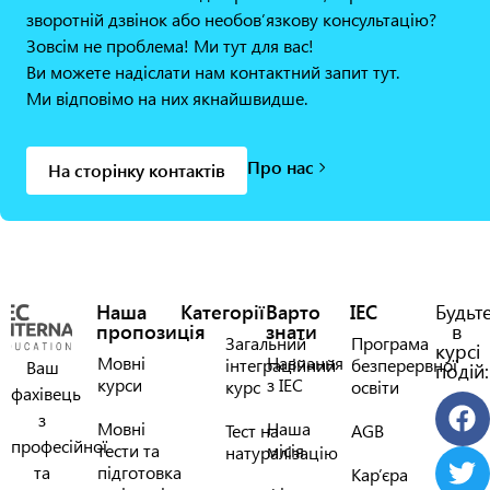
зворотній дзвінок або необов’язкову консультацію?
Зовсім не проблема! Ми тут для вас!
Ви можете надіслати нам контактний запит тут.
Ми відповімо на них якнайшвидше.
Про нас
На сторінку контактів
Наша
Категорії
Варто
IEC
Будьт
пропозиція
знати
в
Загальний
Програма
курсі
Мовні
Навчання
інтеграційний
безперервної
Ваш
подій:
курси
з IEC
курс
освіти
фахівець
з
Мовні
Наша
Тест на
AGB
професійної
тести та
місія
натуралізацію
та
підготовка
Кар’єра