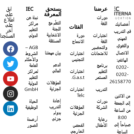
عرضنا
يستحق
IEC
ابق
المعرفة
على
دورات
نبذة عن
اطلاع
التعلّم مع
اللغة
مراكز
خصائيك
على
الفئات
اللجنة
التعليم
آخر
 التدريب
الانتخابية
اختبارات
دورة
الدولي
المستجدات:
المهني
المستقلة
اللغة
الاندماج
واللغوي.
والتحضير
AGB –
الاتصال
بيان مهمتنا
للامتحانات
اختبارات
الشروط
التجنيس
والأحكام
الهاتفي:
الدعم
برنامج
العامة
0202-
المالي
التعليم
اختبارات
لمراكز
0202-
المستمر
G.a.s.t.
التعليم
2615877
المؤهلات
الدولية
الجزئية
التدريب
اختبارات
GmbH
Telc
ن الاثنين
إعادة
دورات
الحياة
لى الجمعة
التدريب
الشركة
المؤهلات
الوظيفية
ن الساعة
بدوام
الجزئية
8:00
جزئي
رعاية
أرصدة
باحاً إلى
الأطفال
الفحص
الصور
الخارجي
الساعة