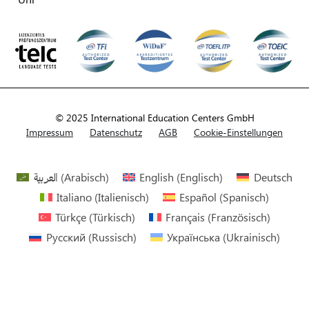
© 2025 International Education Centers GmbH
Impressum
Datenschutz
AGB
Cookie-Einstellungen
العربية
(
Arabisch
)
English
(
Englisch
)
Deutsch
Italiano
(
Italienisch
)
Español
(
Spanisch
)
Türkçe
(
Türkisch
)
Français
(
Französisch
)
Русский
(
Russisch
)
Українська
(
Ukrainisch
)