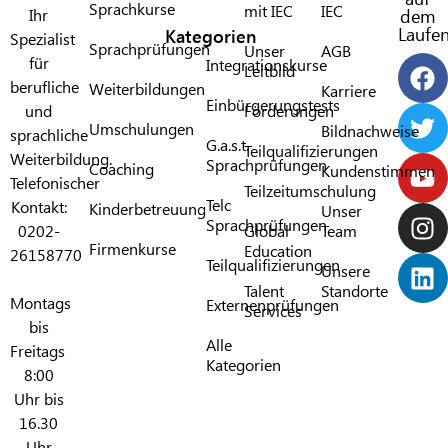
Sprachkurse
mit IEC​
IEC​
Ihr
dem
Laufe
Kategorien
Spezialist
Sprachprüfungen
Unser
AGB
für
Integrationskurse
Leitbild
berufliche
Weiterbildungen
Karriere
Einbürgerungstests
und
Förderungen​
Umschulungen
Bildnachweise
sprachliche
G.a.s.t.
Teilqualifizierungen
Weiterbildung.
Sprachprüfungen​
Coaching
Kundenstimmen
Telefonischer
Teilzeitumschulung
Telc
Kontakt:
Kinderbetreuung
Unser
Sprachprüfungen​
0202-
Global
Team
Firmenkurse
Education
26158770
Teilqualifizierungen​
Unsere
Talent
Standorte
Montags
Externenprüfungen
Services
bis
Alle
Freitags
Kategorien​
8:00
Uhr bis
16.30
Uhr