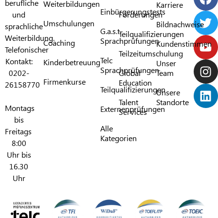
berufliche
Weiterbildungen
Karriere
Einbürgerungstests
und
Förderungen​
Umschulungen
Bildnachweise
sprachliche
G.a.s.t.
Teilqualifizierungen
Weiterbildung.
Sprachprüfungen​
Coaching
Kundenstimmen
Telefonischer
Teilzeitumschulung
Telc
Kontakt:
Kinderbetreuung
Unser
Sprachprüfungen​
0202-
Global
Team
Firmenkurse
Education
26158770
Teilqualifizierungen​
Unsere
Talent
Standorte
Montags
Externenprüfungen
Services
bis
Alle
Freitags
Kategorien​
8:00
Uhr bis
16.30
Uhr