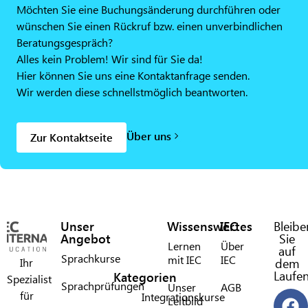
Möchten Sie eine Buchungsänderung durchführen oder
wünschen Sie einen Rückruf bzw. einen unverbindlichen
Beratungsgespräch?
Alles kein Problem! Wir sind für Sie da!
Hier können Sie uns eine Kontaktanfrage senden.
Wir werden diese schnellstmöglich beantworten.
Über uns
Zur Kontaktseite
Unser
Wissenswertes
IEC
Bleibe
Angebot
Sie
Lernen
Über
auf
Sprachkurse
mit IEC​
IEC​
Ihr
dem
Laufe
Kategorien
Spezialist
Sprachprüfungen
Unser
AGB
für
Integrationskurse
Leitbild