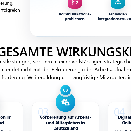
derung,
erfolgreich
Kommunikations-
fehlenden
problemen
Integrationsstrukt
 GESAMTE WIRKUNGSK
enstleistungen, sondern in einer vollständigen strategisc
ion endet nicht mit der Rekrutierung oder Arbeitsaufnahm
förderung, Weiterbildung und langfristige Mitarbeiterb
ion im
Vorbereitung auf Arbeits-
Digita
nd
und Alltagsleben in
Onli
Deutschland