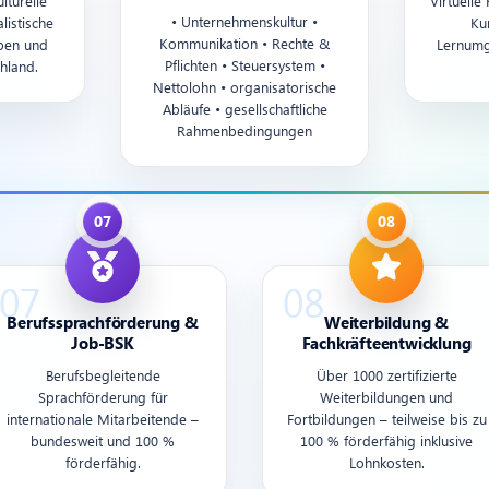
lturelle
Virtuelle
• Unternehmenskultur •
listische
Ku
Kommunikation • Rechte &
eben und
Lernumg
Pflichten • Steuersystem •
hland.
Nettolohn • organisatorische
Abläufe • gesellschaftliche
Rahmenbedingungen
Berufssprachförderung &
Weiterbildung &
Job-BSK
Fachkräfteentwicklung
Berufsbegleitende
Über 1000 zertifizierte
Sprachförderung für
Weiterbildungen und
internationale Mitarbeitende –
Fortbildungen – teilweise bis zu
bundesweit und 100 %
100 % förderfähig inklusive
förderfähig.
Lohnkosten.