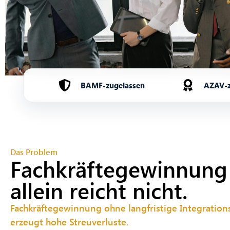
BAMF-zugelassen
AZAV-ze
Das Problem
Fachkräftegewinnung
allein reicht nicht.
Fachkräftegewinnung ohne langfristige Integration
erzeugt hohe Streuverluste.