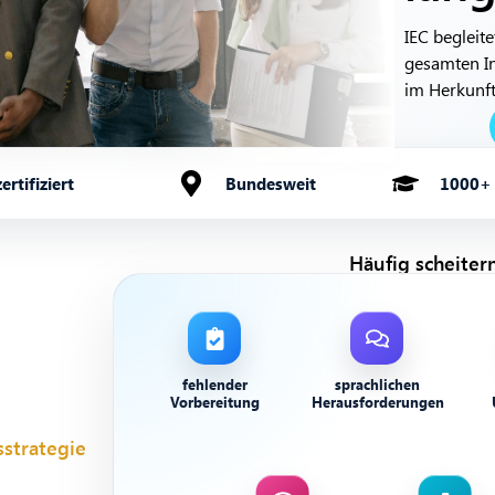
IEC begleit
gesamten In
im Herkunft
rtifiziert
Bundesweit
1000+ 
Häufig scheiter
fehlender
sprachlichen
Vorbereitung
Herausforderungen
sstrategie