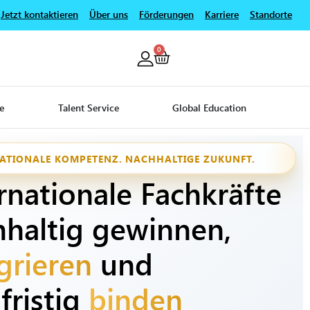
Jetzt kontaktieren
Über uns
Förderungen
Karriere
Standorte
0
e
Talent Service
Global Education
ATIONALE KOMPETENZ. NACHHALTIGE ZUKUNFT.
rnationale Fachkräfte
hhaltig gewinnen,
grieren
und
fristig
binden