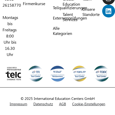
Firmenkurse
Education
26158770
Teilqualifizierungen​
Unsere
Talent
Standorte
Montags
Externenprüfungen
Services
bis
Alle
Freitags
Kategorien​
8:00
Uhr bis
16.30
Uhr
© 2025 International Education Centers GmbH
Impressum
Datenschutz
AGB
Cookie-Einstellungen