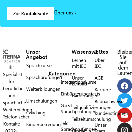
Über uns
Zur Kontaktseite
Unser
Wissenswertes
IEC
Bleibe
Angebot
Sie
Lernen
Über
auf
Sprachkurse
mit IEC​
IEC​
Ihr
dem
Laufe
Kategorien
Spezialist
Sprachprüfungen
Unser
AGB
für
Integrationskurse
Leitbild
berufliche
Weiterbildungen
Karriere
Einbürgerungstests
und
Förderungen​
Umschulungen
Bildnachweise
sprachliche
G.a.s.t.
Teilqualifizierungen
Weiterbildung.
Sprachprüfungen​
Coaching
Kundenstimmen
Telefonischer
Teilzeitumschulung
Telc
Kontakt:
Kinderbetreuung
Unser
Sprachprüfungen​
0202-
Global
Team