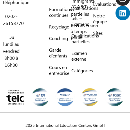
immigrants
téléphonique
Évaluations
(G.A.S.T)
Qualifications
:
Formations
partielles
continues
Notre
0202-
telc –
équipe
26158770
Examens
Reconversion
Recyclage
à temps
Sites
Qualifications
Du
partiel
Coaching
partielles
lundi au
Garde
vendredi
Examen
d’enfants
8h00 à
externe
16h30
Cours en
Catégories
entreprise
2025 International Education Centers GmbH