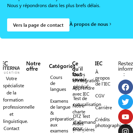
Nous y répondrons dans les plus brefs délais.
À propos de nous
Vers la page de contact
Notre
Ce
IEC
Restez
Catégories
offre
qu'il
infor
À
faut
:
Cours
Cours
propos
Votre
savoir
d’intégration
de
de l’IEC
spécialiste
général
Apprendre
langues
de la
avec IEC
CGV
Test de
formation
Examens
naturalisation
Notre
professionnelle
de langue
Carrière
charte
&
et
DTZ Test
préparation
Crédits
linguistique.
d’allemand
Aides
aux
photographiques
pour
Contact
financières
examens