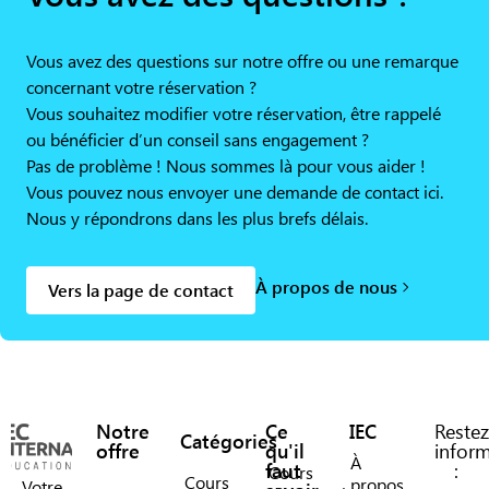
Vous avez des questions sur notre offre ou une remarque
concernant votre réservation ?
Vous souhaitez modifier votre réservation, être rappelé
ou bénéficier d’un conseil sans engagement ?
Pas de problème ! Nous sommes là pour vous aider !
Vous pouvez nous envoyer une demande de contact ici.
Nous y répondrons dans les plus brefs délais.
À propos de nous
Vers la page de contact
Notre
Ce
IEC
Restez
Catégories
offre
qu'il
infor
À
faut
:
Cours
Cours
propos
Votre