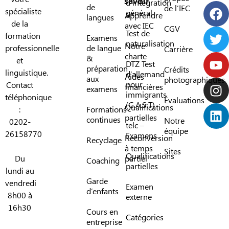
savoir
d’intégration
de
de l’IEC
spécialiste
général
Apprendre
langues
de la
avec IEC
CGV
Test de
formation
Examens
naturalisation
Notre
professionnelle
de langue
Carrière
charte
&
et
DTZ Test
préparation
Crédits
linguistique.
d’allemand
Aides
aux
photographiques
pour
Contact
financières
examens
immigrants
téléphonique
Évaluations
(G.A.S.T)
Qualifications
:
Formations
partielles
continues
Notre
0202-
telc –
équipe
26158770
Examens
Reconversion
Recyclage
à temps
Sites
Qualifications
Du
partiel
Coaching
partielles
lundi au
Garde
vendredi
Examen
d’enfants
8h00 à
externe
16h30
Cours en
Catégories
entreprise