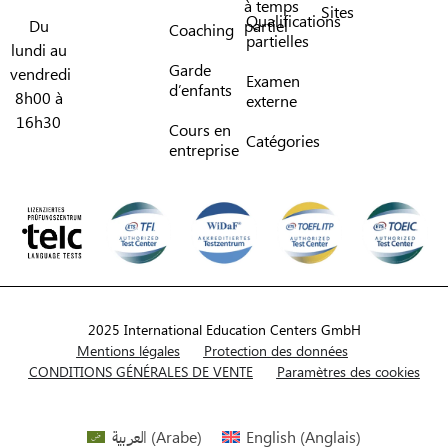
à temps
Sites
Qualifications
Du
partiel
Coaching
partielles
lundi au
Garde
vendredi
Examen
d’enfants
8h00 à
externe
16h30
Cours en
Catégories
entreprise
2025 International Education Centers GmbH
Mentions légales
Protection des données
CONDITIONS GÉNÉRALES DE VENTE
Paramètres des cookies
العربية
(
Arabe
)
English
(
Anglais
)