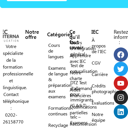
Notre
Ce
IEC
Restez
Catégories
offre
qu'il
infor
À
faut
:
Cours
Cours
propos
Votre
savoir
d’intégration
de
de l’IEC
spécialiste
général
Apprendre
langues
de la
avec IEC
CGV
Test de
formation
Examens
naturalisation
Notre
professionnelle
de langue
Carrière
charte
&
et
DTZ Test
préparation
Crédits
linguistique.
d’allemand
Aides
aux
photographiques
pour
Contact
financières
examens
immigrants
téléphonique
Évaluations
(G.A.S.T)
Qualifications
:
Formations
partielles
continues
Notre
0202-
telc –
équipe
26158770
Examens
Reconversion
Recyclage