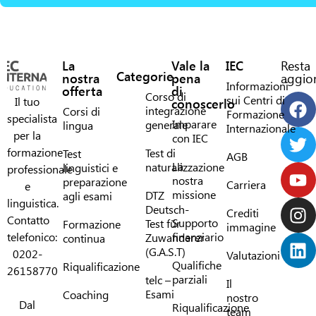
La
Vale la
IEC
Resta
Categorie
nostra
pena
aggior
Informazioni
offerta
di
Corso di
sui Centri di
Il tuo
conoscerlo
integrazione
Corsi di
Formazione
specialista
Imparare
generale
lingua
Internazionale
per la
con IEC
formazione
Test di
Test
AGB
La
naturalizzazione
linguistici e
professionale
nostra
preparazione
Carriera
e
missione
DTZ
agli esami
linguistica.
Deutsch-
Crediti
Contatto
Supporto
Test für
Formazione
immagine
telefonico:
finanziario
Zuwanderer
continua
(G.A.S.T)
0202-
Valutazioni
Qualifiche
Riqualificazione
26158770
parziali
telc –
Il
Esami
Coaching
nostro
Dal
Riqualificazione
team