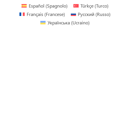
Español
(
Spagnolo
)
Türkçe
(
Turco
)
Français
(
Francese
)
Русский
(
Russo
)
Українська
(
Ucraino
)