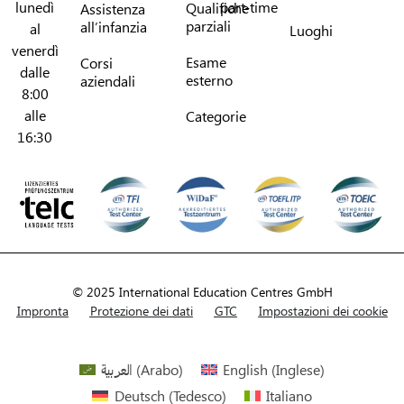
lunedì
part-time
Qualifiche
Assistenza
parziali
all’infanzia
al
Luoghi
venerdì
Esame
Corsi
dalle
esterno
aziendali
8:00
alle
Categorie
16:30
© 2025 International Education Centres GmbH
Impronta
Protezione dei dati
GTC
Impostazioni dei cookie
العربية
(
Arabo
)
English
(
Inglese
)
Deutsch
(
Tedesco
)
Italiano