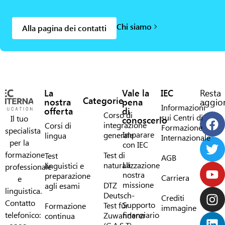
Chi siamo
Alla pagina dei contatti
La
Vale la
IEC
Resta
Categorie
nostra
pena
aggior
Informazioni
offerta
di
Corso di
sui Centri di
Il tuo
conoscerlo
integrazione
Corsi di
Formazione
specialista
Imparare
generale
lingua
Internazionale
per la
con IEC
formazione
Test di
Test
AGB
La
naturalizzazione
linguistici e
professionale
nostra
preparazione
Carriera
e
missione
DTZ
agli esami
linguistica.
Deutsch-
Crediti
Contatto
Supporto
Test für
Formazione
immagine
telefonico:
finanziario
Zuwanderer
continua