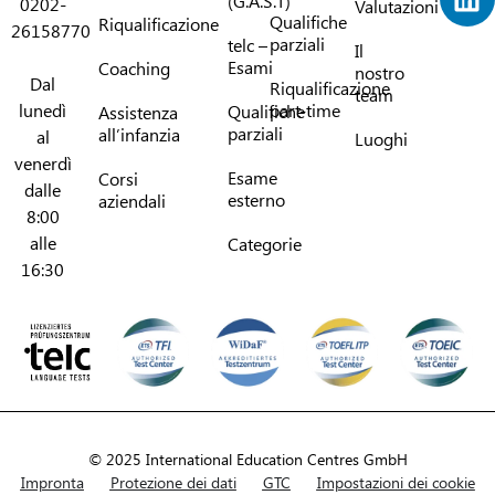
(G.A.S.T)
0202-
Valutazioni
Qualifiche
Riqualificazione
26158770
parziali
telc –
Il
Esami
Coaching
nostro
Dal
Riqualificazione
team
lunedì
part-time
Qualifiche
Assistenza
parziali
all’infanzia
al
Luoghi
venerdì
Esame
Corsi
dalle
esterno
aziendali
8:00
alle
Categorie
16:30
© 2025 International Education Centres GmbH
Impronta
Protezione dei dati
GTC
Impostazioni dei cookie