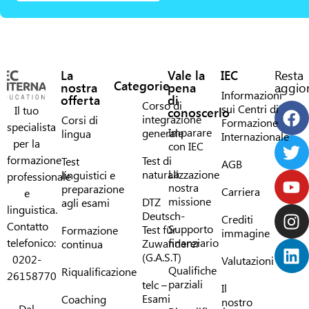
La
Vale la
IEC
Resta
Categorie
nostra
pena
aggior
Informazioni
offerta
di
Corso di
sui Centri di
Il tuo
conoscerlo
integrazione
Corsi di
Formazione
specialista
Imparare
generale
lingua
Internazionale
per la
con IEC
formazione
Test di
Test
AGB
La
naturalizzazione
linguistici e
professionale
nostra
preparazione
Carriera
e
missione
DTZ
agli esami
linguistica.
Deutsch-
Crediti
Contatto
Supporto
Test für
Formazione
immagine
telefonico:
finanziario
Zuwanderer
continua
(G.A.S.T)
0202-
Valutazioni
Qualifiche
Riqualificazione
26158770
parziali
telc –
Il
Esami
Coaching
nostro
Dal