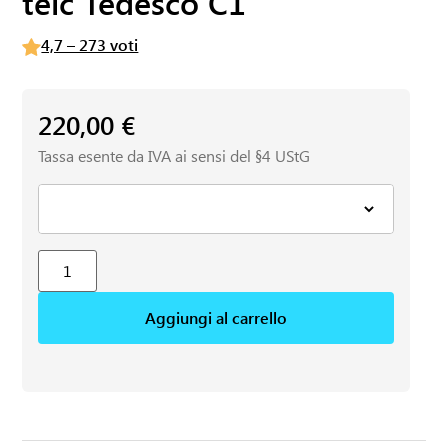
telc Tedesco C1
4,7 – 273 voti
220,00
€
Tassa esente da IVA ai sensi del §4 UStG
Aggiungi al carrello