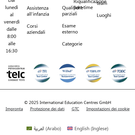
Riqualificazione
team
lunedì
part-time
Qualifiche
Assistenza
parziali
all’infanzia
al
Luoghi
venerdì
Esame
Corsi
dalle
esterno
aziendali
8:00
alle
Categorie
16:30
© 2025 International Education Centres GmbH
Impronta
Protezione dei dati
GTC
Impostazioni dei cookie
العربية
(
Arabo
)
English
(
Inglese
)