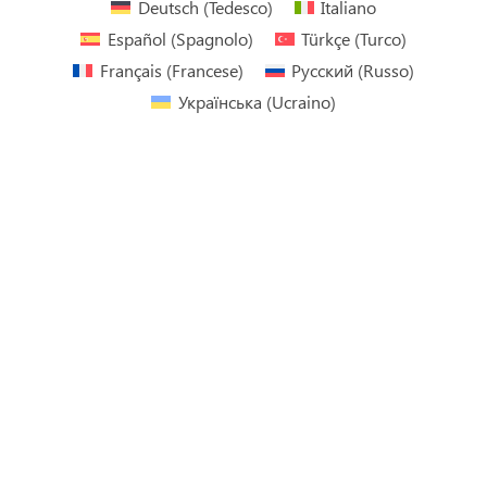
Deutsch
(
Tedesco
)
Italiano
Español
(
Spagnolo
)
Türkçe
(
Turco
)
Français
(
Francese
)
Русский
(
Russo
)
Українська
(
Ucraino
)