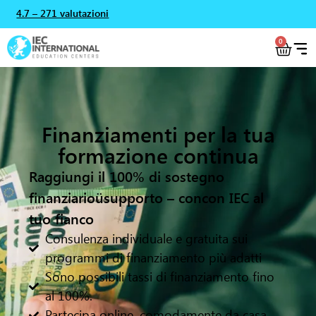
4.7 – 271 valutazioni
0
Finanziamenti per la tua
formazione continua
Raggiungi il 100
% di sostegno
finanziario
ü
supporto – con
con IEC al
tuo fianco
Consulenza individuale e gratuita sui
programmi di finanziamento più adatti
Sono possibili tassi di finanziamento fino
al 100%.
Partecipa online, comodamente da casa