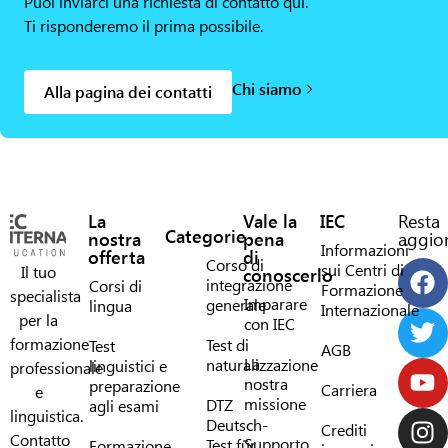
Puoi inviarci una richiesta di contatto qui.
Ti risponderemo il prima possibile.
Chi siamo
Alla pagina dei contatti
La
Vale la
IEC
Resta
Categorie
nostra
pena
aggior
Informazioni
offerta
di
Corso di
sui Centri di
Il tuo
conoscerlo
integrazione
Corsi di
Formazione
specialista
Imparare
generale
lingua
Internazionale
per la
con IEC
formazione
Test di
Test
AGB
La
naturalizzazione
linguistici e
professionale
nostra
preparazione
Carriera
e
missione
DTZ
agli esami
linguistica.
Deutsch-
Crediti
Contatto
Supporto
Test für
Formazione