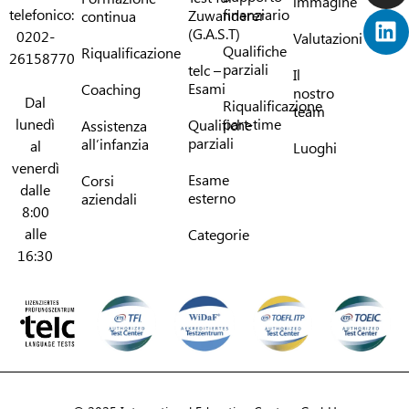
immagine
telefonico:
finanziario
Zuwanderer
continua
(G.A.S.T)
0202-
Valutazioni
Qualifiche
Riqualificazione
26158770
parziali
telc –
Il
Esami
Coaching
nostro
Dal
Riqualificazione
team
lunedì
part-time
Qualifiche
Assistenza
parziali
all’infanzia
al
Luoghi
venerdì
Esame
Corsi
dalle
esterno
aziendali
8:00
alle
Categorie
16:30