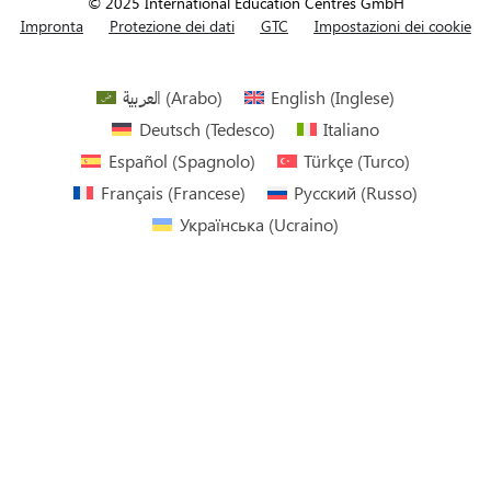
© 2025 International Education Centres GmbH
Impronta
Protezione dei dati
GTC
Impostazioni dei cookie
العربية
(
Arabo
)
English
(
Inglese
)
Deutsch
(
Tedesco
)
Italiano
Español
(
Spagnolo
)
Türkçe
(
Turco
)
Français
(
Francese
)
Русский
(
Russo
)
Українська
(
Ucraino
)