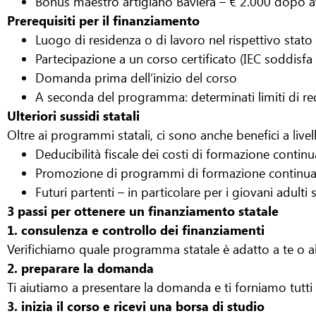
Bonus maestro artigiano Baviera – € 2.000 dopo a
Prerequisiti per il finanziamento
Luogo di residenza o di lavoro nel rispettivo stato
Partecipazione a un corso certificato (IEC soddisfa tu
Domanda prima dell’inizio del corso
A seconda del programma: determinati limiti di red
Ulteriori sussidi statali
Oltre ai programmi statali, ci sono anche benefici a liv
Deducibilità fiscale dei costi di formazione continu
Promozione di programmi di formazione continua 
Futuri partenti – in particolare per i giovani adulti
3 passi per ottenere un finanziamento statale
1. consulenza e controllo dei finanziamenti
Verifichiamo quale programma statale è adatto a te o al
2. preparare la domanda
Ti aiutiamo a presentare la domanda e ti forniamo tutti
3. inizia il corso e ricevi una borsa di studio