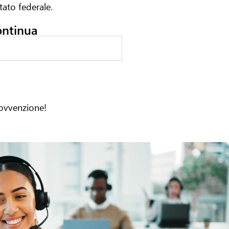
tato federale.
ontinua
sovvenzione!