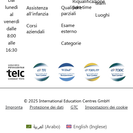
Riqualificazione
team
lunedì
part-time
Qualifiche
Assistenza
parziali
all’infanzia
al
Luoghi
venerdì
Esame
Corsi
dalle
esterno
aziendali
8:00
alle
Categorie
16:30
© 2025 International Education Centres GmbH
Impronta
Protezione dei dati
GTC
Impostazioni dei cookie
العربية
(
Arabo
)
English
(
Inglese
)