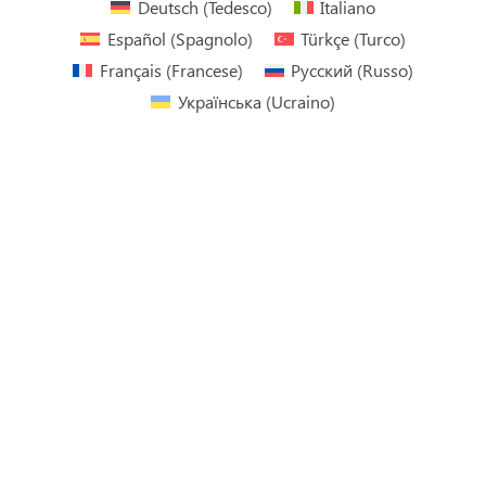
Deutsch
(
Tedesco
)
Italiano
Español
(
Spagnolo
)
Türkçe
(
Turco
)
Français
(
Francese
)
Русский
(
Russo
)
Українська
(
Ucraino
)