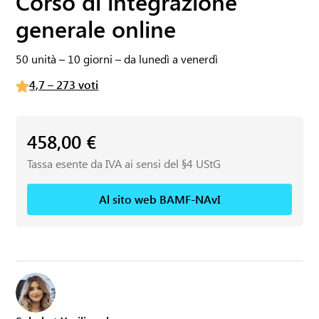
Corso di integrazione
generale online
50 unità – 10 giorni – da lunedì a venerdì
4,7 – 273 voti
458,00
€
Tassa esente da IVA ai sensi del §4 UStG
Al sito web BAMF-NAvI