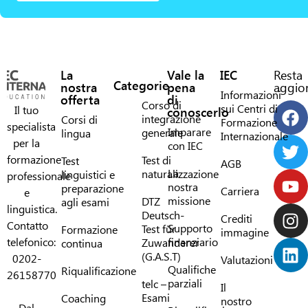
La
Vale la
IEC
Resta
Categorie
nostra
pena
aggior
Informazioni
offerta
di
Corso di
sui Centri di
Il tuo
conoscerlo
integrazione
Corsi di
Formazione
specialista
Imparare
generale
lingua
Internazionale
per la
con IEC
formazione
Test di
Test
AGB
La
naturalizzazione
linguistici e
professionale
nostra
preparazione
Carriera
e
missione
DTZ
agli esami
linguistica.
Deutsch-
Crediti
Contatto
Supporto
Test für
Formazione
immagine
telefonico:
finanziario
Zuwanderer
continua
(G.A.S.T)
0202-
Valutazioni
Qualifiche
Riqualificazione
26158770
parziali
telc –
Il
Esami
Coaching
nostro
Dal