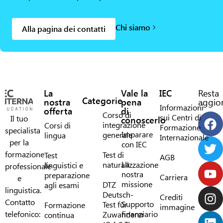
Chi siamo
Alla pagina dei contatti
La
Vale la
IEC
Resta
Categorie
nostra
pena
aggior
Informazioni
offerta
di
Corso di
sui Centri di
Il tuo
conoscerlo
integrazione
Corsi di
Formazione
specialista
Imparare
generale
lingua
Internazionale
per la
con IEC
formazione
Test di
Test
AGB
La
naturalizzazione
linguistici e
professionale
nostra
preparazione
Carriera
e
missione
DTZ
agli esami
linguistica.
Deutsch-
Crediti
Contatto
Supporto
Test für
Formazione
immagine
telefonico:
finanziario
Zuwanderer
continua