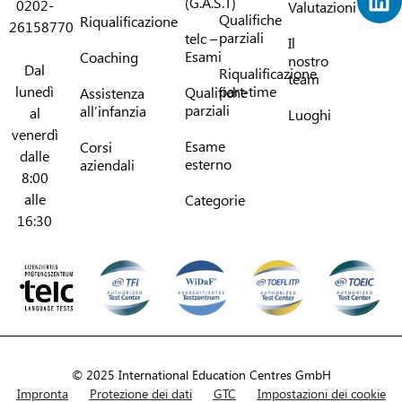
(G.A.S.T)
0202-
Valutazioni
Qualifiche
Riqualificazione
26158770
parziali
telc –
Il
Esami
Coaching
nostro
Dal
Riqualificazione
team
lunedì
part-time
Qualifiche
Assistenza
parziali
all’infanzia
al
Luoghi
venerdì
Esame
Corsi
dalle
esterno
aziendali
8:00
alle
Categorie
16:30
© 2025 International Education Centres GmbH
Impronta
Protezione dei dati
GTC
Impostazioni dei cookie