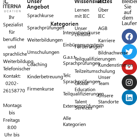
Unser
Wissenswertes
IEC
Bleibe
Angebot
Sie
Lernen
Über
auf
Sprachkurse
mit IEC​
IEC​
Ihr
dem
Laufe
Kategorien
Spezialist
Sprachprüfungen
Unser
AGB
für
Integrationskurse
Leitbild
berufliche
Weiterbildungen
Karriere
Einbürgerungstests
und
Förderungen​
Umschulungen
Bildnachweise
sprachliche
G.a.s.t.
Teilqualifizierungen
Weiterbildung.
Sprachprüfungen​
Coaching
Kundenstimmen
Telefonischer
Teilzeitumschulung
Telc
Kontakt:
Kinderbetreuung
Unser
Sprachprüfungen​
0202-
Global
Team
Firmenkurse
Education
26158770
Teilqualifizierungen​
Unsere
Talent
Standorte
Montags
Externenprüfungen
Services
bis
Alle
Freitags
Kategorien​
8:00
Uhr bis