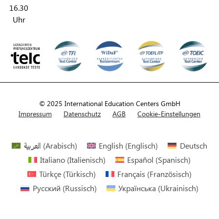
16.30
Uhr
© 2025 International Education Centers GmbH
Impressum
Datenschutz
AGB
Cookie-Einstellungen
العربية
(
Arabisch
)
English
(
Englisch
)
Deutsch
Italiano
(
Italienisch
)
Español
(
Spanisch
)
Türkçe
(
Türkisch
)
Français
(
Französisch
)
Русский
(
Russisch
)
Українська
(
Ukrainisch
)