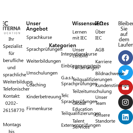
Unser
Wissenswertes
IEC
Bleibe
Angebot
Sie
Lernen
Über
auf
Sprachkurse
mit IEC​
IEC​
Ihr
dem
Laufe
Kategorien
Spezialist
Sprachprüfungen
Unser
AGB
für
Integrationskurse
Leitbild
berufliche
Weiterbildungen
Karriere
Einbürgerungstests
und
Förderungen​
Umschulungen
Bildnachweise
sprachliche
G.a.s.t.
Teilqualifizierungen
Weiterbildung.
Sprachprüfungen​
Coaching
Kundenstimmen
Telefonischer
Teilzeitumschulung
Telc
Kontakt:
Kinderbetreuung
Unser
Sprachprüfungen​
0202-
Global
Team
Firmenkurse
Education
26158770
Teilqualifizierungen​
Unsere
Talent
Standorte
Montags
Externenprüfungen
Services
bis