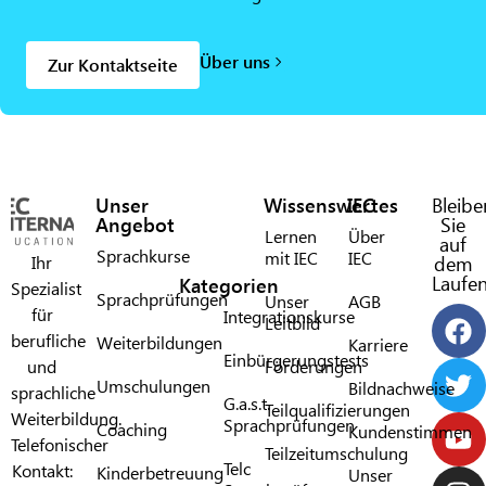
Über uns
Zur Kontaktseite
Unser
Wissenswertes
IEC
Bleibe
Angebot
Sie
Lernen
Über
auf
Sprachkurse
mit IEC​
IEC​
Ihr
dem
Laufe
Kategorien
Spezialist
Sprachprüfungen
Unser
AGB
für
Integrationskurse
Leitbild
berufliche
Weiterbildungen
Karriere
Einbürgerungstests
und
Förderungen​
Umschulungen
Bildnachweise
sprachliche
G.a.s.t.
Teilqualifizierungen
Weiterbildung.
Sprachprüfungen​
Coaching
Kundenstimmen
Telefonischer
Teilzeitumschulung
Telc
Kontakt:
Kinderbetreuung
Unser