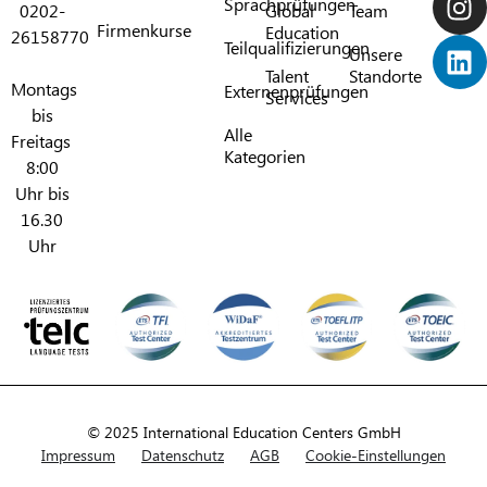
Sprachprüfungen​
0202-
Global
Team
Firmenkurse
Education
26158770
Teilqualifizierungen​
Unsere
Talent
Standorte
Montags
Externenprüfungen
Services
bis
Alle
Freitags
Kategorien​
8:00
Uhr bis
16.30
Uhr
© 2025 International Education Centers GmbH
Impressum
Datenschutz
AGB
Cookie-Einstellungen