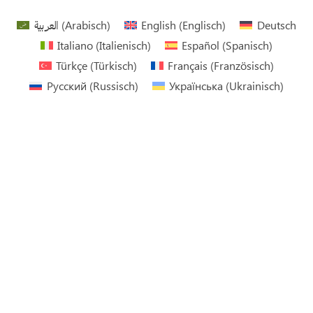
العربية
(
Arabisch
)
English
(
Englisch
)
Deutsch
Italiano
(
Italienisch
)
Español
(
Spanisch
)
Türkçe
(
Türkisch
)
Français
(
Französisch
)
Русский
(
Russisch
)
Українська
(
Ukrainisch
)