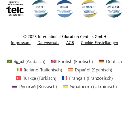
© 2025 International Education Centers GmbH
Impressum
Datenschutz
AGB
Cookie-Einstellungen
العربية
(
Arabisch
)
English
(
Englisch
)
Deutsch
Italiano
(
Italienisch
)
Español
(
Spanisch
)
Türkçe
(
Türkisch
)
Français
(
Französisch
)
Русский
(
Russisch
)
Українська
(
Ukrainisch
)