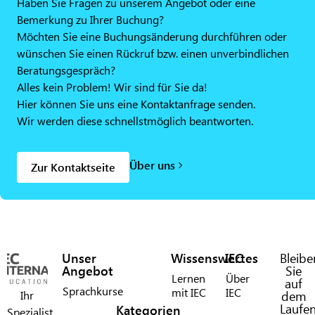
Haben Sie Fragen zu unserem Angebot oder eine
Bemerkung zu Ihrer Buchung?
Möchten Sie eine Buchungsänderung durchführen oder
wünschen Sie einen Rückruf bzw. einen unverbindlichen
Beratungsgespräch?
Alles kein Problem! Wir sind für Sie da!
Hier können Sie uns eine Kontaktanfrage senden.
Wir werden diese schnellstmöglich beantworten.
Über uns
Zur Kontaktseite
Unser
Wissenswertes
IEC
Bleibe
Angebot
Sie
Lernen
Über
auf
Sprachkurse
mit IEC​
IEC​
Ihr
dem
Laufe
Kategorien
Spezialist