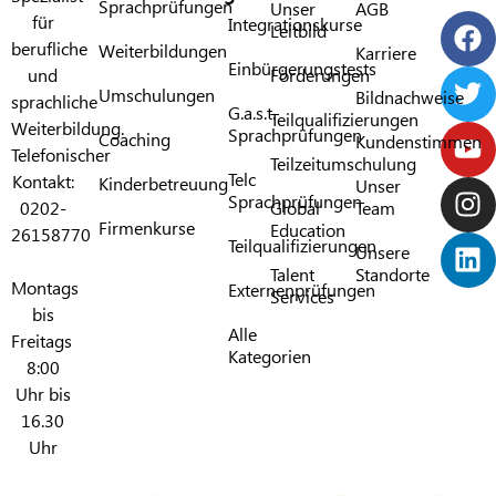
Sprachprüfungen
Unser
AGB
für
Integrationskurse
Leitbild
berufliche
Weiterbildungen
Karriere
Einbürgerungstests
und
Förderungen​
Umschulungen
Bildnachweise
sprachliche
G.a.s.t.
Teilqualifizierungen
Weiterbildung.
Sprachprüfungen​
Coaching
Kundenstimmen
Telefonischer
Teilzeitumschulung
Telc
Kontakt:
Kinderbetreuung
Unser
Sprachprüfungen​
0202-
Global
Team
Firmenkurse
Education
26158770
Teilqualifizierungen​
Unsere
Talent
Standorte
Montags
Externenprüfungen
Services
bis
Alle
Freitags
Kategorien​
8:00
Uhr bis
16.30
Uhr