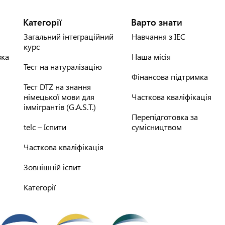
Категорії
Варто знати
Загальний інтеграційний
Навчання з IEC
курс
вка
Наша місія
Тест на натуралізацію
Фінансова підтримка
Тест DTZ на знання
німецької мови для
Часткова кваліфікація
іммігрантів (G.A.S.T.)
Перепідготовка за
telc – Іспити
сумісництвом
Часткова кваліфікація
Зовнішній іспит
Категорії