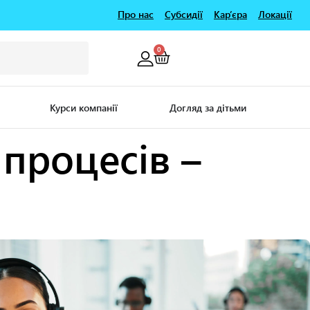
Про нас
Субсидії
Кар’єра
Локації
0
Курси компанії
Догляд за дітьми
 процесів –