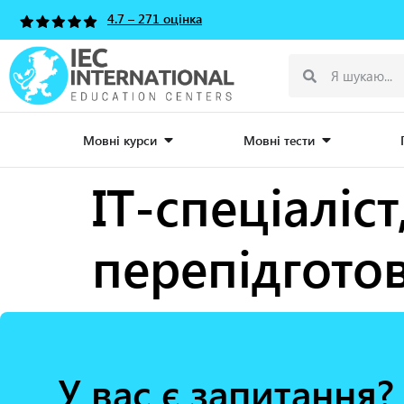
4.7 – 271 оцінка
Мовні курси
Мовні тести
ІТ-спеціаліст
перепідготов
У вас є запитання?