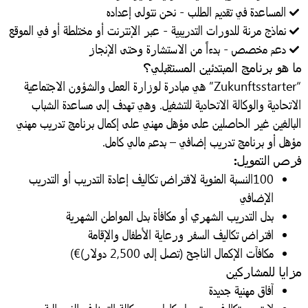
المساعدة في تقديم الطلب - نحن نتولى إعداده
نماذج مرنة للدورات التدريبية - عبر الإنترنت أو مختلطة أو في الموقع
دعم مخصص - بدءاً من الاستشارة وحتى الإنجاز
ا هو برنامج المبتدئين المستقبلي؟
“Zukunftsstarter” هي مبادرة لوزارة العمل والشؤون الاجتماعية
لاتحادية والوكالة الاتحادية للتشغيل. وهي تهدف إلى مساعدة الشباب
لبالغين غير الحاصلين على مؤهل مهني على إكمال برنامج تدريب مهني
ؤهل أو برنامج تدريب إضافي – بدعم مالي كامل.
رص التمويل:
100
النسبة المئوية لافتراض تكاليف إعادة التدريب أو التدريب
الإضافي
بدل التدريب الشهري أو مكافأة بدل المواطن الشهرية
افتراض تكاليف السفر ورعاية الأطفال والإقامة
مكافآت الإكمال الناجح (تصل إلى 2,500 دولار)
€)
زايا للمشاركين
آفاق مهنية جديدة