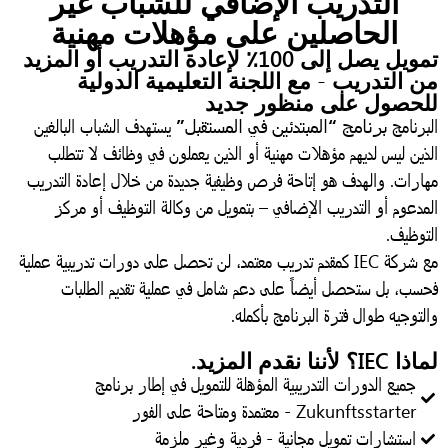
التدريب الإضافي للشباب غير
الحاصلين على مؤهلات مهنية
تمويل يصل إلى 100٪ لإعادة التدريب أو المزيد
ن التدريب - مع اللجنة التعليمية الدولية
لحصول على منظور جديد
لبرنامج
برنامج “المبتدئين في المستقبل”
يستهدف الشباب البالغين
لذين ليس لديهم مؤهلات مهنية أو الذين يعملون في وظائف لا تتطلب
هارات. والهدف هو إتاحة فرص وظيفية جديدة من خلال إعادة التدريب
لمدعوم أو التدريب الإضافي – بتمويل من وكالة التوظيف أو مركز
لتوظيف.
مع شركة IEC كمقدم تدريب معتمد، لن تحصل على دورات تدريبية عملية
حسب، بل ستحصل أيضاً على دعم شامل في عملية تقديم الطلبات
لتوجيه طوال فترة البرنامج بأكمله.
ا IEC؟ لأننا نقدم المزيد.
جميع الدورات التدريبية المؤهلة للتمويل في إطار برنامج
Zukunftsstarter - معتمدة ومتاحة على الفور
استشارات تمويل مجانية - فردية وغير ملزمة