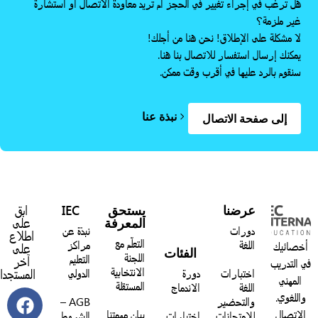
هل ترغب في إجراء تغيير في الحجز أم تريد معاودة الاتصال أو استشارة
غير ملزمة؟
لا مشكلة على الإطلاق! نحن هنا من أجلك!
يمكنك إرسال استفسار للاتصال بنا هنا.
سنقوم بالرد عليها في أقرب وقت ممكن.
نبذة عنا
إلى صفحة الاتصال
عرضنا
يستحق
IEC
ابق
المعرفة
على
دورات
نبذة عن
اطلاع
التعلّم مع
اللغة
مراكز
خصائيك
على
الفئات
اللجنة
التعليم
آخر
 التدريب
الانتخابية
اختبارات
دورة
الدولي
المستجدات:
المهني
المستقلة
اللغة
الاندماج
واللغوي.
والتحضير
AGB –
الاتصال
بيان مهمتنا
للامتحانات
اختبارات
الشروط