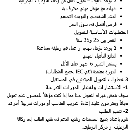
لا توجد تكاليف – تمويل كامل من وكالة التوظيف الفيدرالية
شهادة مع مؤهل مهني معترف به
الدعم الشخصي والتوجيه التعليمي
فرص أفضل في سوق العمل
لمتطلبات الأساسية للتمويل
العمر بين 25 و35 سنة
لا يوجد مؤهل مهني أو عمل في وظيفة مساعدة
الدافع للتأهيل المهني
يستمر التدبير 6 أشهر على الأقل
الدورة معتمدة (تفي IEC بجميع المتطلبات)
ين في المستقبل
دورات التدريبية
وف يتحقق خبراء التمويل لدينا مما إذا كنت مؤهلاً للحصول على تمويل
جاناً ويقترحون عليك إعادة التدريب المناسب أو دورات تدريبية أخرى.
الطلب
وم بإعداد جميع المستندات وتقديم الدعم في تقديم الطلب إلى وكالة
لتوظيف أو مركز التوظيف.