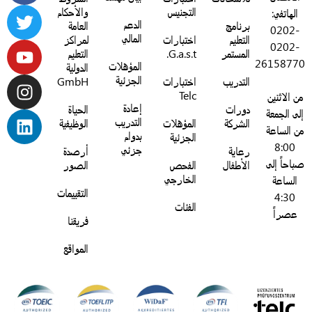
التجنيس
والأحكام
الهاتفي:
الدعم
برنامج
العامة
0202-
المالي
التعليم
اختبارات
لمراكز
0202-
المستمر
G.a.s.t.
التعليم
2615877
المؤهلات
الدولية
الجزئية
التدريب
اختبارات
GmbH
Telc
ن الاثنين
إعادة
دورات
الحياة
لى الجمعة
التدريب
الشركة
المؤهلات
الوظيفية
ن الساعة
بدوام
الجزئية
8:00
جزئي
رعاية
أرصدة
باحاً إلى
الأطفال
الفحص
الصور
الخارجي
الساعة
التقييمات
4:30
الفئات
عصراً
فريقنا
المواقع