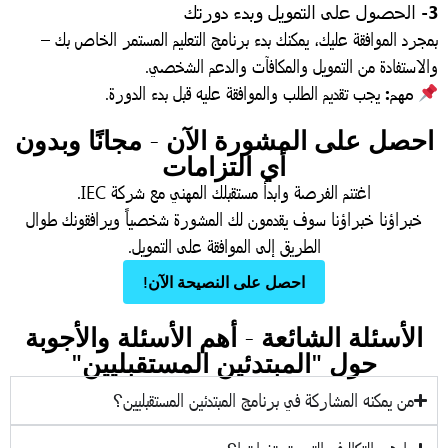
ل وبدء دورتك
مجرد الموافقة عليك، يمكنك بدء برنامج التعليم المستمر الخاص بك –
الاستفادة من التمويل والمكافآت والدعم الشخصي.
مهم:
يجب تقديم الطلب والموافقة عليه قبل بدء الدورة.
حصل على المشورة الآن - مجانًا وبدون
أي التزامات
اغتنم الفرصة وابدأ مستقبلك المهني مع شركة IEC.
خبراؤنا
خبراؤنا
سوف يقدمون لك المشورة شخصياً ويرافقونك طوال
الطريق إلى الموافقة على التمويل.
احصل على النصيحة الآن!
الأسئلة الشائعة - أهم الأسئلة والأجوبة
حول "المبتدئين المستقبليين"
من يمكنه المشاركة في برنامج المبتدئين المستقبليين؟