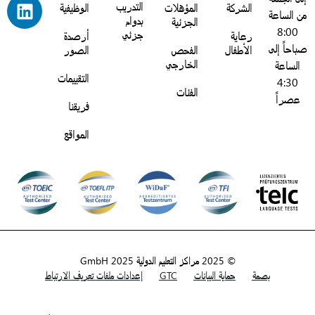
التدريب
الشركة
المؤهلات
الوظيفية
ن الساعة
بدوام
الجزئية
8:00
جزئي
رعاية
أرصدة
باحاً إلى
الأطفال
الفحص
الصور
الخارجي
الساعة
التقييمات
4:30
الفئات
عصراً
فريقنا
المواقع
© 2025 مراكز التعليم الدولية GmbH 2025
بصمة
حماية البيانات
GTC
إعدادات ملفات تعريف الارتباط