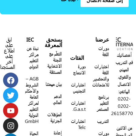
إلى صفحة الاتصال
عرضنا
يستحق
IEC
ابق
المعرفة
على
دورات
نبذة عن
اطلاع
التعلّم مع
اللغة
مراكز
خصائيك
على
الفئات
اللجنة
التعليم
آخر
 التدريب
الانتخابية
اختبارات
دورة
الدولي
المستجدات:
المهني
المستقلة
اللغة
الاندماج
واللغوي.
والتحضير
AGB –
الاتصال
بيان مهمتنا
للامتحانات
اختبارات
الشروط
التجنيس
والأحكام
الهاتفي:
الدعم
برنامج
العامة
0202-
المالي
التعليم
اختبارات
لمراكز
0202-
المستمر
G.a.s.t.
التعليم
2615877
المؤهلات
الدولية
الجزئية
التدريب
اختبارات
GmbH
Telc
ن الاثنين
إعادة
دورات
الحياة
لى الجمعة