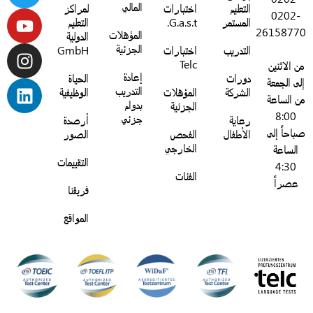
المالي
التعليم
اختبارات
لمراكز
0202-
المستمر
G.a.s.t.
التعليم
2615877
المؤهلات
الدولية
الجزئية
التدريب
اختبارات
GmbH
Telc
ن الاثنين
إعادة
دورات
الحياة
لى الجمعة
التدريب
الشركة
المؤهلات
الوظيفية
ن الساعة
بدوام
الجزئية
8:00
جزئي
رعاية
أرصدة
باحاً إلى
الأطفال
الفحص
الصور
الخارجي
الساعة
التقييمات
4:30
الفئات
عصراً
فريقنا
المواقع