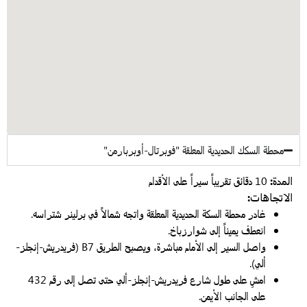
محطة السكك الحديدية المعلقة "فوبرتال-أوبربارمن"
المدة:
10 دقائق تقريباً سيراً على الأقدام
الاتجاهات:
غادر محطة السكة الحديدية المعلقة واتجه شمالاً في برلينر شتراسه.
انعطف يميناً إلى شوارزباخ.
واصل السير إلى الأمام مباشرة، ويصبح الطريق B7 (فريدريش-إنجلز-
ألي).
امشِ على طول شارع فريدريش-إنجلز-ألي حتى تصل إلى رقم 432
على الجانب الأيمن.