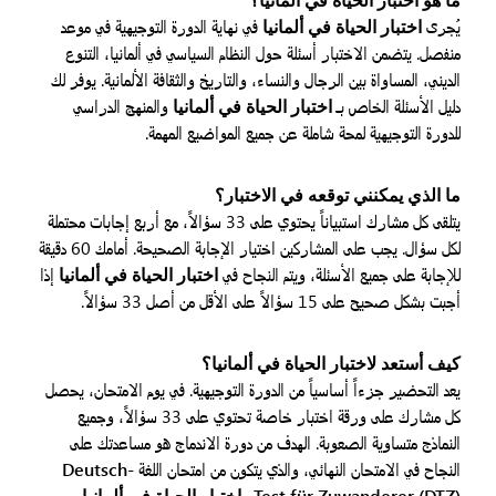
يُجرى
اختبار الحياة في ألمانيا
في نهاية الدورة التوجيهية في موعد
منفصل. يتضمن الاختبار أسئلة حول النظام السياسي في ألمانيا، التنوع
الديني، المساواة بين الرجال والنساء، والتاريخ والثقافة الألمانية. يوفر لك
دليل الأسئلة الخاص بـ
اختبار الحياة في ألمانيا
والمنهج الدراسي
للدورة التوجيهية لمحة شاملة عن جميع المواضيع المهمة.
ما الذي يمكنني توقعه في الاختبار؟
يتلقى كل مشارك استبياناً يحتوي على 33 سؤالاً، مع أربع إجابات محتملة
لكل سؤال. يجب على المشاركين اختيار الإجابة الصحيحة. أمامك 60 دقيقة
للإجابة على جميع الأسئلة، ويتم النجاح في
اختبار الحياة في ألمانيا
إذا
أجبت بشكل صحيح على 15 سؤالاً على الأقل من أصل 33 سؤالاً.
كيف أستعد لاختبار الحياة في ألمانيا؟
يعد التحضير جزءاً أساسياً من الدورة التوجيهية. في يوم الامتحان، يحصل
كل مشارك على ورقة اختبار خاصة تحتوي على 33 سؤالاً، وجميع
النماذج متساوية الصعوبة. الهدف من دورة الاندماج هو مساعدتك على
النجاح في الامتحان النهائي، والذي يتكون من امتحان اللغة
Deutsch-
Test für Zuwanderer (DTZ)
و
اختبار الحياة في ألمانيا
.