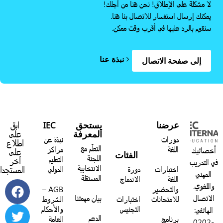
لا مشكلة على الإطلاق! نحن هنا من أجلك!
يمكنك إرسال استفسار للاتصال بنا هنا.
سنقوم بالرد عليها في أقرب وقت ممكن.
نبذة عنا
إلى صفحة الاتصال
عرضنا
يستحق
IEC
ابق
المعرفة
على
دورات
نبذة عن
اطلاع
التعلّم مع
اللغة
مراكز
خصائيك
على
الفئات
اللجنة
التعليم
آخر
 التدريب
الانتخابية
اختبارات
دورة
الدولي
المستجدات:
المهني
المستقلة
اللغة
الاندماج
واللغوي.
والتحضير
AGB –
الاتصال
بيان مهمتنا
للامتحانات
اختبارات
الشروط
التجنيس
والأحكام
الهاتفي:
الدعم
برنامج
العامة
0202-