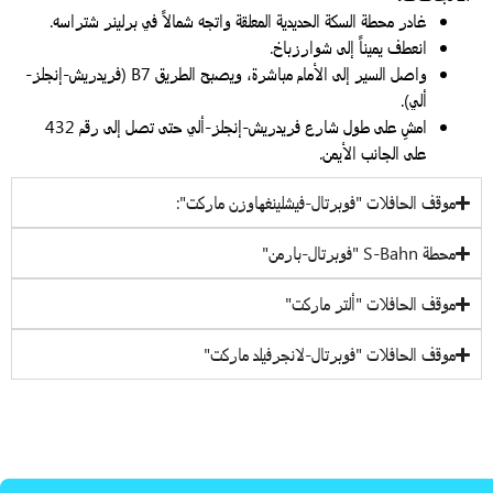
غادر محطة السكة الحديدية المعلقة واتجه شمالاً في برلينر شتراسه.
انعطف يميناً إلى شوارزباخ.
واصل السير إلى الأمام مباشرة، ويصبح الطريق B7 (فريدريش-إنجلز-
ألي).
امشِ على طول شارع فريدريش-إنجلز-ألي حتى تصل إلى رقم 432
على الجانب الأيمن.
موقف الحافلات "فوبرتال-فيشلينغهاوزن ماركت":
محطة S-Bahn "فوبرتال-بارمن"
موقف الحافلات "ألتر ماركت"
موقف الحافلات "فوبرتال-لانجرفيلد ماركت"