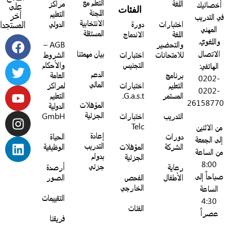
التعلّم مع
اللغة
مراكز
خصائيك
على
الفئات
اللجنة
التعليم
آخر
 التدريب
الانتخابية
اختبارات
دورة
الدولي
المستجدات:
المهني
المستقلة
اللغة
الاندماج
واللغوي.
والتحضير
AGB –
الاتصال
بيان مهمتنا
للامتحانات
اختبارات
الشروط
التجنيس
والأحكام
الهاتفي:
الدعم
برنامج
العامة
0202-
المالي
التعليم
اختبارات
لمراكز
0202-
المستمر
G.a.s.t.
التعليم
2615877
المؤهلات
الدولية
الجزئية
التدريب
اختبارات
GmbH
Telc
ن الاثنين
إعادة
دورات
الحياة
لى الجمعة
التدريب
الشركة
المؤهلات
الوظيفية
ن الساعة
بدوام
الجزئية
8:00
جزئي
رعاية
أرصدة
باحاً إلى
الأطفال
الفحص
الصور
الخارجي
الساعة
التقييمات
4:30
الفئات
عصراً
فريقنا