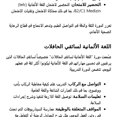
التحضير للامتحان
: التحضير لامتحان اللغة الألمانية (telc)
B2/C1 Medizin، بما في ذلك محاكاة الامتحان وتقنيات الامتحان.
تعزز الدورة الثقة والدقة في التواصل الطبي وتدعم الاندماج في قطاع الرعاية
الصحية الألماني.
اللغة الألمانية لسائقي الحافلات
صُممت دورة “اللغة الألمانية لسائقي الحافلات” خصيصاً لسائقي الحافلات الذين
يرغبون في تحسين مهاراتهم في اللغة الألمانية ليكونوا أكثر ثقة في عملهم
اليومي. تتضمن الدورة التدريبية:
التواصل مع الركاب
: التدريب على كيفية مخاطبة الركاب بأدب
ووضوح، بما في ذلك العبارات الشائعة واللغة العامية.
تعليمات السلامة
: توصيل اللغة اللازمة لتنفيذ وشرح إجراءات
السلامة.
المواقف المتعلقة بالوظيفة
: ممارسة السيناريوهات التي تحدث
في روتين العمل اليومي، مثل شرح الجداول الزمنية أو التعامل مع