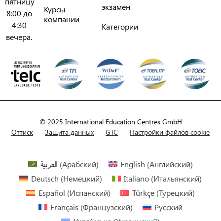
пятницу
экзамен
Курсы
8:00 до
компании
4:30
Категории
вечера.
© 2025 International Education Centres GmbH
Оттиск
Защита данных
GTC
Настройки файлов cookie
العربية
(
Арабский
)
English
(
Английский
)
Deutsch
(
Немецкий
)
Italiano
(
Итальянский
)
Español
(
Испанский
)
Türkçe
(
Турецкий
)
Français
(
Французский
)
Русский