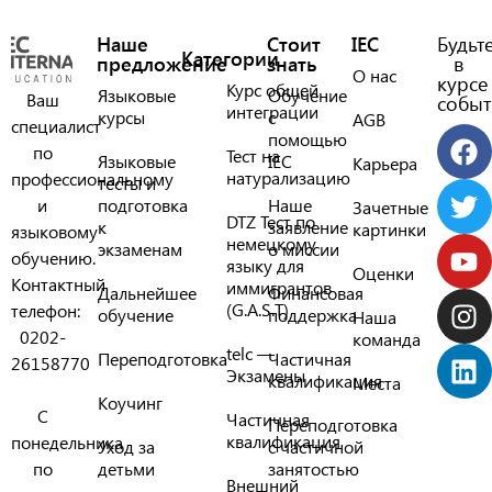
Наше
Стоит
IEC
Будьт
Категории
предложение
знать
в
О нас
курсе
Курс общей
Языковые
Обучение
Ваш
событ
интеграции
курсы
с
AGB
специалист
помощью
по
Тест на
Языковые
IEC
Карьера
натурализацию
профессиональному
тесты и
и
подготовка
Наше
Зачетные
DTZ Тест по
к
заявление
картинки
языковому
немецкому
экзаменам
о миссии
обучению.
языку для
Оценки
Контактный
иммигрантов
Дальнейшее
Финансовая
(G.A.S.T)
телефон:
обучение
поддержка
Наша
0202-
команда
telc —
Переподготовка
Частичная
26158770
Экзамены
квалификация
Места
Коучинг
С
Частичная
Переподготовка
квалификация
понедельника
Уход за
с частичной
по
детьми
занятостью
Внешний