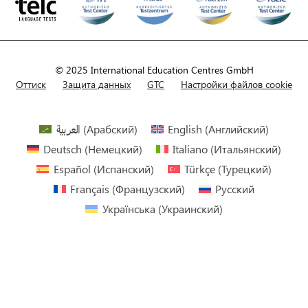
© 2025 International Education Centres GmbH
Оттиск
Защита данных
GTC
Настройки файлов cookie
العربية
(
Арабский
)
English
(
Английский
)
Deutsch
(
Немецкий
)
Italiano
(
Итальянский
)
Español
(
Испанский
)
Türkçe
(
Турецкий
)
Français
(
Французский
)
Русский
Українська
(
Украинский
)