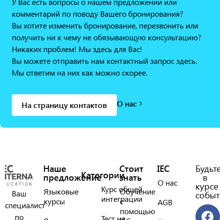
У Вас есть вопросы о нашем предложении или
комментарий по поводу Вашего бронирования?
Вы хотите изменить бронирование, перезвонить или
получить ни к чему не обязывающую консультацию?
Никаких проблем! Мы здесь для Вас!
Вы можете отправить нам контактный запрос здесь.
Мы ответим на них как можно скорее.
О нас
На страницу контактов
Наше
Стоит
IEC
Будьт
Категории
предложение
знать
в
О нас
курсе
Курс общей
Языковые
Обучение
Ваш
событ
интеграции
курсы
с
AGB
специалист
помощью
по
Тест на