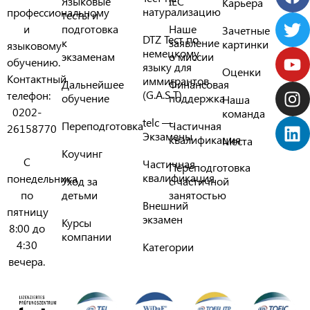
Языковые
IEC
Карьера
натурализацию
профессиональному
тесты и
и
подготовка
Наше
Зачетные
DTZ Тест по
к
заявление
картинки
языковому
немецкому
экзаменам
о миссии
обучению.
языку для
Оценки
Контактный
иммигрантов
Дальнейшее
Финансовая
(G.A.S.T)
телефон:
обучение
поддержка
Наша
0202-
команда
telc —
Переподготовка
Частичная
26158770
Экзамены
квалификация
Места
Коучинг
С
Частичная
Переподготовка
квалификация
понедельника
Уход за
с частичной
по
детьми
занятостью
Внешний
пятницу
экзамен
Курсы
8:00 до
компании
4:30
Категории
вечера.