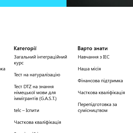
Категорії
Варто знати
Загальний інтеграційний
Навчання з IEC
курс
вка
Наша місія
Тест на натуралізацію
Фінансова підтримка
Тест DTZ на знання
німецької мови для
Часткова кваліфікація
іммігрантів (G.A.S.T.)
Перепідготовка за
telc – Іспити
сумісництвом
Часткова кваліфікація