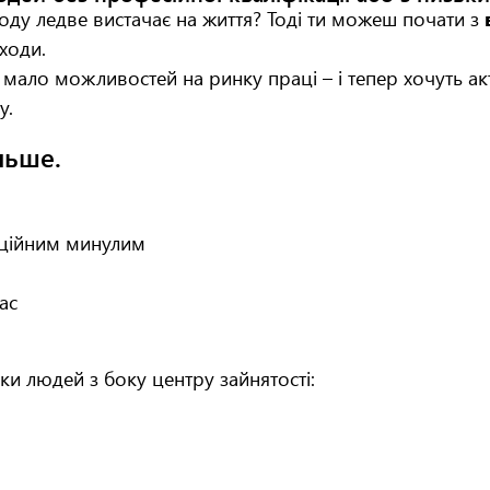
ходу ледве вистачає на життя? Тоді ти можеш почати з
ходи.
мало можливостей на ринку праці – і тепер хочуть ак
у.
льше.
аційним минулим
ас
и людей з боку центру зайнятості: