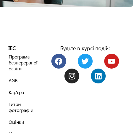
IEC
Будьте в курсі подій:
Програма
безперервної
освіти
AGB
Кар’єра
Титри
фотографій
Оцінки