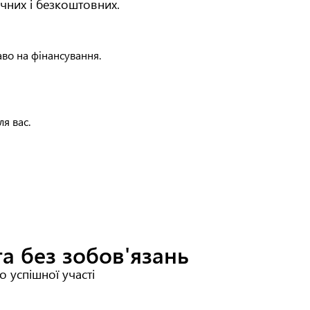
ичних і безкоштовних.
аво на фінансування.
я вас.
а без зобов'язань
 успішної участі