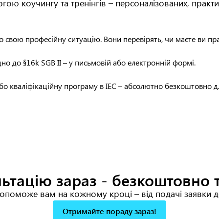
огою коучингу та тренінгів – персоналізованих, практ
о свою професійну ситуацію. Вони перевірять, чи маєте ви пр
но до §16k SGB II – у письмовій або електронній формі.
бо кваліфікаційну програму в IEC – абсолютно безкоштовно дл
ьтацію зараз - безкоштовно т
поможе вам на кожному кроці – від подачі заявки до
Отримайте пораду зараз!