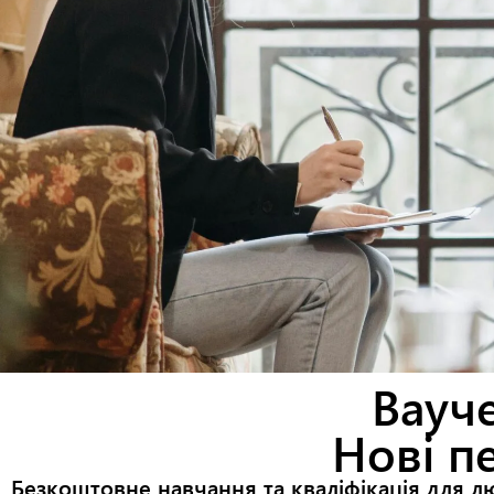
Вауче
Нові п
Безкоштовне навчання та кваліфікація для лю