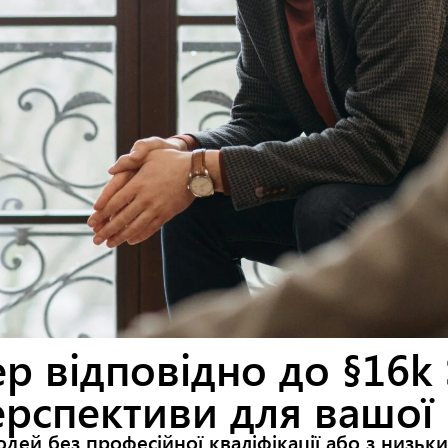
р відповідно до §16k 
ерспективи для вашої 
дей без професійної кваліфікації або з низьк