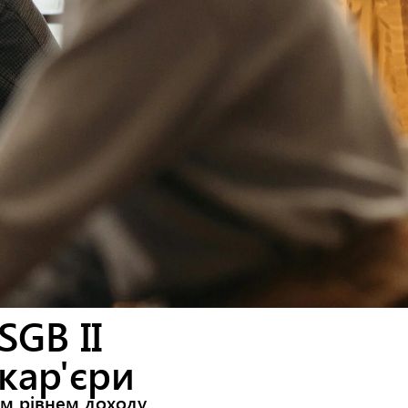
SGB II
кар'єри
им рівнем доходу