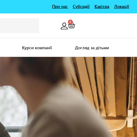
Про нас
Субсидії
Кар’єра
Локації
0
Курси компанії
Догляд за дітьми