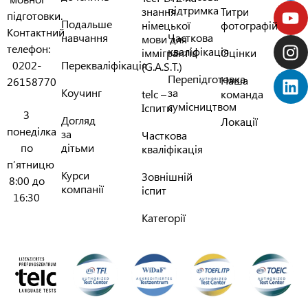
підтримка
знання
Титри
підготовки.
Подальше
німецької
фотографій
Контактний
навчання
Часткова
мови для
телефон:
кваліфікація
іммігрантів
Оцінки
0202-
Перекваліфікація
(G.A.S.T.)
Перепідготовка
Наша
26158770
Коучинг
за
telc –
команда
сумісництвом
Іспити
З
Догляд
Локації
понеділка
за
Часткова
по
дітьми
кваліфікація
п’ятницю
Курси
Зовнішній
8:00 до
компанії
іспит
16:30
Категорії