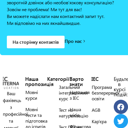
зворотній дзвінок або необов’язкову консультацію?
Зовсім не проблема! Ми тут для вас!
Ви можете надіслати нам контактний запит тут.
Ми відповімо на них якнайшвидше.
Про нас
На сторінку контактів
Наша
Категорії
Варто
IEC
Будьт
пропозиція
знати
в
Загальний
Програма
курсі
Мовні
Навчання
інтеграційний
безперервної
Ваш
подій:
курси
з IEC
курс
освіти
фахівець
з
Мовні
Наша
Тест на
AGB
професійної
тести та
місія
натуралізацію
та
підготовка
Кар’єра
до іспитів
Фінансова
Тест DTZ на
мовної