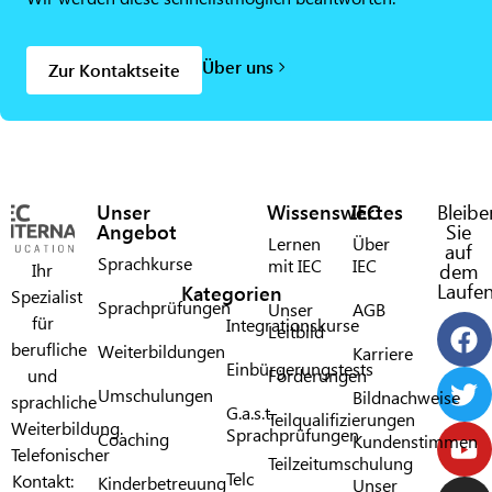
Über uns
Zur Kontaktseite
Unser
Wissenswertes
IEC
Bleibe
Angebot
Sie
Lernen
Über
auf
Sprachkurse
mit IEC​
IEC​
Ihr
dem
Laufe
Kategorien
Spezialist
Sprachprüfungen
Unser
AGB
für
Integrationskurse
Leitbild
berufliche
Weiterbildungen
Karriere
Einbürgerungstests
und
Förderungen​
Umschulungen
Bildnachweise
sprachliche
G.a.s.t.
Teilqualifizierungen
Weiterbildung.
Sprachprüfungen​
Coaching
Kundenstimmen
Telefonischer
Teilzeitumschulung
Telc
Kontakt:
Kinderbetreuung
Unser