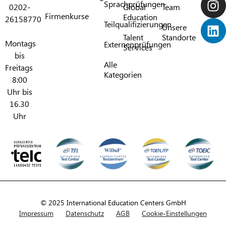
Sprachprüfungen​
0202-
Global
Team
Firmenkurse
Education
26158770
Teilqualifizierungen​
Unsere
Talent
Standorte
Montags
Externenprüfungen
Services
bis
Alle
Freitags
Kategorien​
8:00
Uhr bis
16.30
Uhr
© 2025 International Education Centers GmbH
Impressum
Datenschutz
AGB
Cookie-Einstellungen