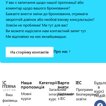
У вас є запитання щодо нашої пропозиції або
коментар щодо вашого бронювання?
Бажаєте внести зміни до бронювання, отримати
зворотній дзвінок або необов’язкову консультацію?
Зовсім не проблема! Ми тут для вас!
Ви можете надіслати нам контактний запит тут.
Ми відповімо на них якнайшвидше.
Про нас
На сторінку контактів
Наша
Категорії
Варто
IEC
Будьт
пропозиція
знати
в
Загальний
Програма
курсі
Мовні
Навчання
інтеграційний
безперервної
Ваш
подій:
курси
з IEC
курс
освіти
фахівець
з