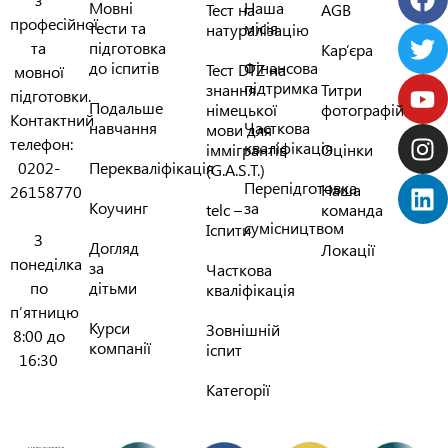
Мовні
Наша
Тест на
AGB
професійної
тести та
місія
натуралізацію
та
підготовка
Кар’єра
до іспитів
Фінансова
Тест DTZ на
мовної
підтримка
знання
Титри
підготовки.
Подальше
німецької
фотографій
Контактний
навчання
Часткова
мови для
телефон:
кваліфікація
іммігрантів
Оцінки
0202-
Перекваліфікація
(G.A.S.T.)
Перепідготовка
Наша
26158770
Коучинг
за
telc –
команда
сумісництвом
Іспити
З
Догляд
Локації
понеділка
за
Часткова
по
дітьми
кваліфікація
п’ятницю
Курси
Зовнішній
8:00 до
компанії
іспит
16:30
Категорії