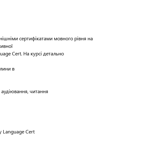
внішніми сертифікатами мовного рівня на
сивної
age Cert. На курсі детально
лини в
и аудіювання, читання
у Language Cert