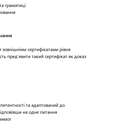
та граматиці
нювання
вчання
и зовнішніми сертифікатами рівня
ть пред’явити такий сертифікат як доказ
петентності та адаптований до
відповівши на одне питання
 вимог