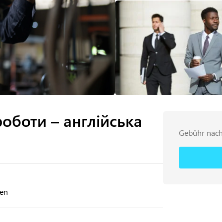
оботи – англійська
Gebühr nach
ren