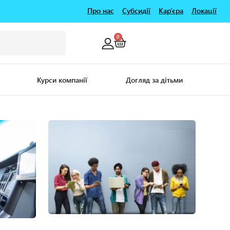
Про нас
Субсидії
Кар’єра
Локації
0
Курси компанії
Догляд за дітьми