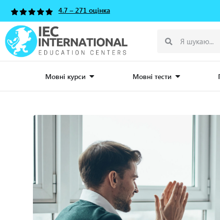
4.7 – 271 оцінка
Мовні курси
Мовні тести