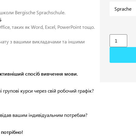
 школи Bergische Sprachschule.
5
fice, таких як Word, Excel, PowerPoint тощо.
 чату з вашими викладачами та іншими
ективніший спосіб вивчення мови.
і групові курси через свій робочий графік?
повідав вашим індивідуальним потребам?
м потрібно!