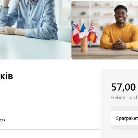
ків
57,0
Gebühr nach
ren