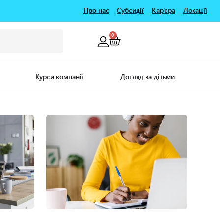
Про нас
Субсидії
Кар’єра
Локації
0
Курси компанії
Догляд за дітьми