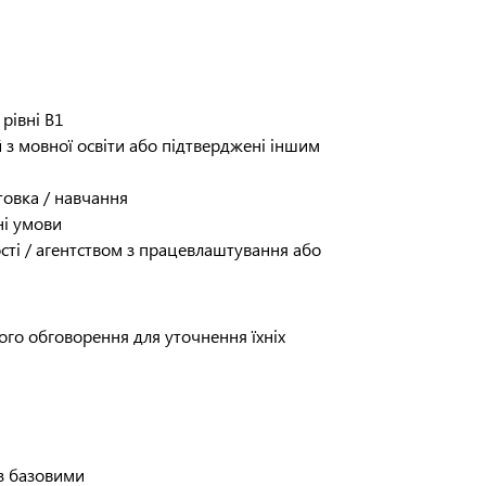
рівні B1
 з мовної освіти або підтверджені іншим
отовка / навчання
ні умови
ості / агентством з працевлаштування або
того обговорення для уточнення їхніх
 з базовими