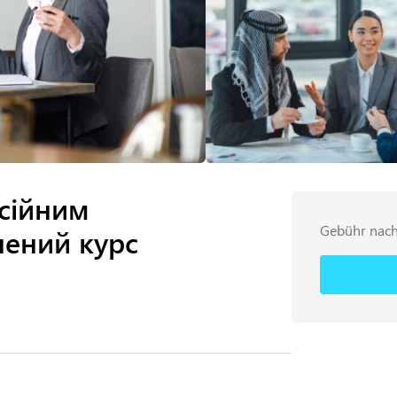
сійним
Gebühr nach
лений курс