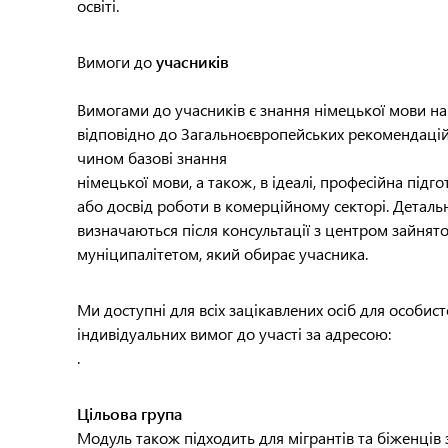
освіті.
Вимоги до
учасників
Вимогами до учасників є знання німецької мови на 
відповідно до Загальноєвропейських рекомендацій
чином базові знання
німецької мови, а також, в ідеалі, професійна підг
або досвід роботи в комерційному секторі. Деталь
визначаються після консультації з центром зайнят
муніципалітетом, який обирає учасника.
Ми доступні для всіх зацікавлених осіб для особис
індивідуальних вимог до участі за адресою:
.
Цільова група
Модуль також підходить для мігрантів та біженців