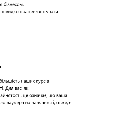
я бізнесом.
 та швидко працевлаштувати
я
більшість наших курсів
і. Для вас, як
айнятості, це означає, що ваша
ю ваучера на навчання і, отже, є