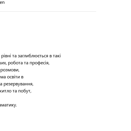
ren
івні та заглиблюється в такі
ших, робота та професія,
і розмови,
ема освіти в
та резервування,
житло та побут,
аматику.