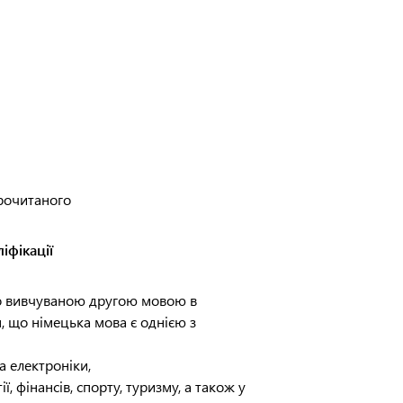
прочитаного
іфікації
то вивчуваною другою мовою в
, що німецька мова є однією з
та електроніки,
 фінансів, спорту, туризму, а також у