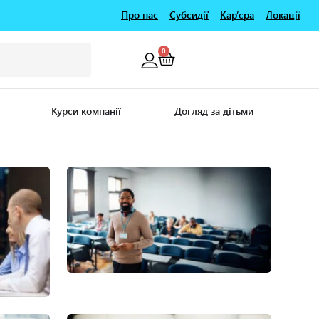
Про нас
Субсидії
Кар’єра
Локації
0
Курси компанії
Догляд за дітьми