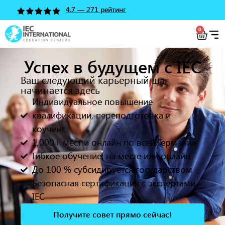
4.7 — 271 рейтинг
0
Успех в будущем с IEC
Ваш следующий карьерный шаг
начинается здесь
Индивидуальное повышение
квалификации, переподготовка и
коучинг
1,000+ мест и онлайн по всей Германии
Гибкое обучение: на месте или онлайн
До 100 % субсидируется государством
Безопасная сертификация с экспертами
IEC
Получите совет прямо сейчас!