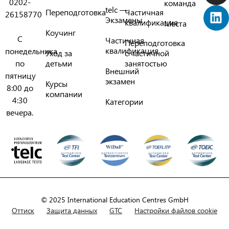
0202-
команда
telc —
Переподготовка
Частичная
26158770
Экзамены
квалификация
Места
Коучинг
С
Частичная
Переподготовка
квалификация
понедельника
Уход за
с частичной
по
детьми
занятостью
Внешний
пятницу
экзамен
Курсы
8:00 до
компании
4:30
Категории
вечера.
© 2025 International Education Centres GmbH
Оттиск
Защита данных
GTC
Настройки файлов cookie