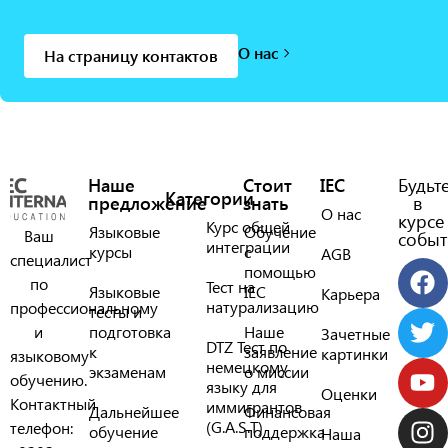
О нас
На страницу контактов
Наше
Стоит
IEC
Будьт
Категории
предложение
знать
в
О нас
курсе
Курс общей
Языковые
Обучение
Ваш
событ
интеграции
курсы
с
AGB
специалист
помощью
по
Тест на
Языковые
IEC
Карьера
натурализацию
профессиональному
тесты и
и
подготовка
Наше
Зачетные
DTZ Тест по
к
заявление
картинки
языковому
немецкому
экзаменам
о миссии
обучению.
языку для
Оценки
Контактный
иммигрантов
Дальнейшее
Финансовая
(G.A.S.T)
телефон:
обучение
поддержка
Наша