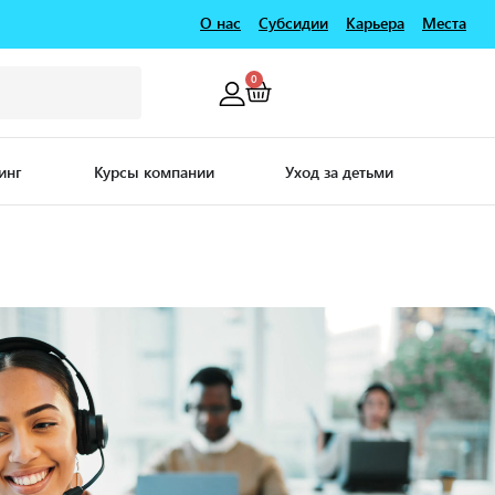
О нас
Субсидии
Карьера
Места
0
инг
Курсы компании
Уход за детьми