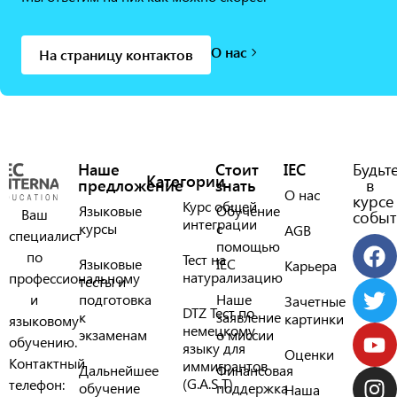
О нас
На страницу контактов
Наше
Стоит
IEC
Будьт
Категории
предложение
знать
в
О нас
курсе
Курс общей
Языковые
Обучение
Ваш
событ
интеграции
курсы
с
AGB
специалист
помощью
по
Тест на
Языковые
IEC
Карьера
натурализацию
профессиональному
тесты и
и
подготовка
Наше
Зачетные
DTZ Тест по
к
заявление
картинки
языковому
немецкому
экзаменам
о миссии
обучению.
языку для
Оценки
Контактный
иммигрантов
Дальнейшее
Финансовая
(G.A.S.T)
телефон:
обучение
поддержка
Наша