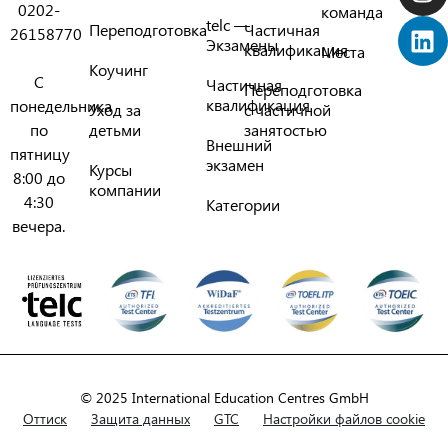
0202-
команда
telc —
Переподготовка
Частичная
26158770
Экзамены
квалификация
Места
Коучинг
С
Частичная
Переподготовка
квалификация
понедельника
Уход за
с частичной
по
детьми
занятостью
Внешний
пятницу
экзамен
Курсы
8:00 до
компании
4:30
Категории
вечера.
© 2025 International Education Centres GmbH
Оттиск
Защита данных
GTC
Настройки файлов cookie