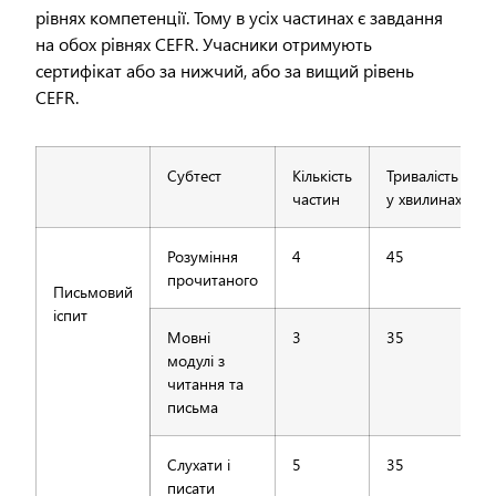
рівнях компетенції. Тому в усіх частинах є завдання
на обох рівнях CEFR. Учасники отримують
сертифікат або за нижчий, або за вищий рівень
CEFR.
Субтест
Кількість
Тривалість
частин
у хвилинах
Розуміння
4
45
прочитаного
Письмовий
іспит
Мовні
3
35
модулі з
читання та
письма
Слухати і
5
35
писати