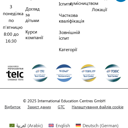
сумісництвом
Іспити
З
Догляд
Локації
понеділка
за
Часткова
по
дітьми
кваліфікація
п’ятницю
Курси
Зовнішній
8:00 до
компанії
іспит
16:30
Категорії
© 2025 International Education Centres GmbH
Відбиток
Захист даних
GTC
Налаштування файлів cookie
العربية
(
Arabic
)
English
Deutsch
(
German
)