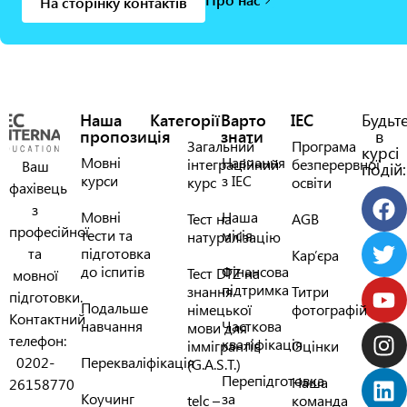
На сторінку контактів
Наша
Категорії
Варто
IEC
Будьт
пропозиція
знати
в
Загальний
Програма
курсі
Мовні
Навчання
інтеграційний
безперервної
Ваш
подій:
курси
з IEC
курс
освіти
фахівець
з
Мовні
Наша
Тест на
AGB
професійної
тести та
місія
натуралізацію
та
підготовка
Кар’єра
до іспитів
Фінансова
Тест DTZ на
мовної
підтримка
знання
Титри
підготовки.
Подальше
німецької
фотографій
Контактний
навчання
Часткова
мови для
телефон:
кваліфікація
іммігрантів
Оцінки
0202-
Перекваліфікація
(G.A.S.T.)
Перепідготовка
Наша
26158770
Коучинг
за
telc –
команда