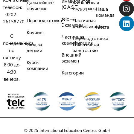
иммигрантов
Дальнейшее
Финансовая
(G.A.S.T)
телефон:
обучение
поддержка
Наша
0202-
команда
telc —
Переподготовка
Частичная
26158770
Экзамены
квалификация
Места
Коучинг
С
Частичная
Переподготовка
квалификация
понедельника
Уход за
с частичной
по
детьми
занятостью
Внешний
пятницу
экзамен
Курсы
8:00 до
компании
4:30
Категории
вечера.
© 2025 International Education Centres GmbH