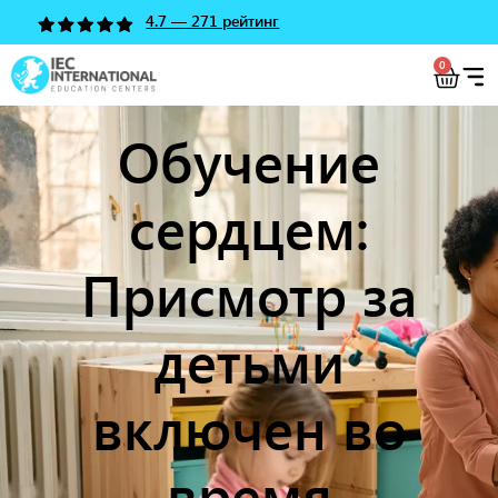
4.7 — 271 рейтинг
0
Обучение
сердцем:
Присмотр за
детьми
включен во
время