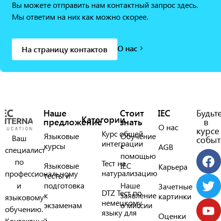
Вы можете отправить нам контактный запрос здесь.
Мы ответим на них как можно скорее.
О нас
На страницу контактов
Наше
Стоит
IEC
Будьт
Категории
предложение
знать
в
О нас
курсе
Курс общей
Языковые
Обучение
Ваш
событ
интеграции
курсы
с
AGB
специалист
помощью
по
Тест на
Языковые
IEC
Карьера
натурализацию
профессиональному
тесты и
и
подготовка
Наше
Зачетные
DTZ Тест по
к
заявление
картинки
языковому
немецкому
экзаменам
о миссии
обучению.
языку для
Оценки
Контактный