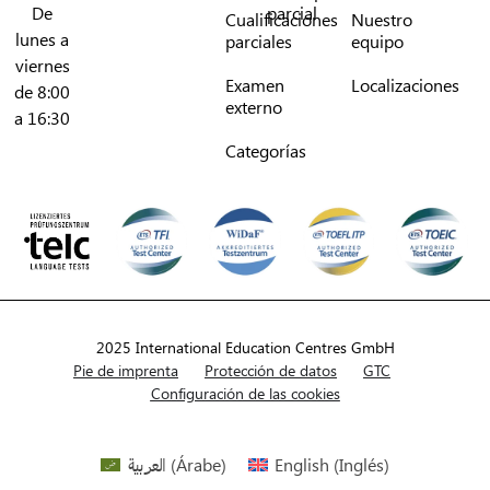
De
parcial
Cualificaciones
Nuestro
lunes a
parciales
equipo
viernes
Examen
Localizaciones
de 8:00
externo
a 16:30
Categorías
2025 International Education Centres GmbH
Pie de imprenta
Protección de datos
GTC
Configuración de las cookies
العربية
(
Árabe
)
English
(
Inglés
)