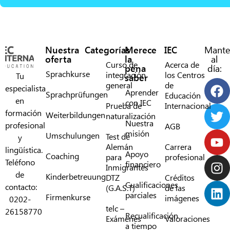
Nuestra
Categorías
Merece
IEC
Mante
oferta
la
al
Curso de
Acerca de
pena
día:
Sprachkurse
integración
los Centros
Tu
saber
general
de
especialista
Aprender
Sprachprüfungen
Educación
en
con IEC
Prueba de
Internacional
formación
Weiterbildungen
naturalización
Nuestra
profesional
AGB
misión
Umschulungen
Test de
y
Alemán
Carrera
lingüística.
Apoyo
Coaching
para
profesional
Teléfono
financiero
Inmigrantes
de
Kinderbetreuung
DTZ
Créditos
Cualificaciones
contacto:
(G.A.S.T)
de las
parciales
Firmenkurse
imágenes
0202-
telc –
26158770
Recualificación
Exámenes
Valoraciones
a tiempo