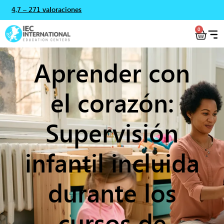
4,7 – 271 valoraciones
0
Aprender con
el corazón:
Supervisión
infantil incluida
durante los
cursos de