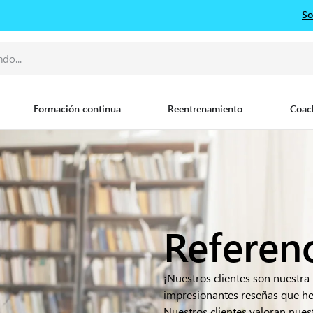
So
Formación continua
Reentrenamiento
Coac
Referen
¡Nuestros clientes son nuestra
impresionantes reseñas que he
Nuestros clientes valoran nue