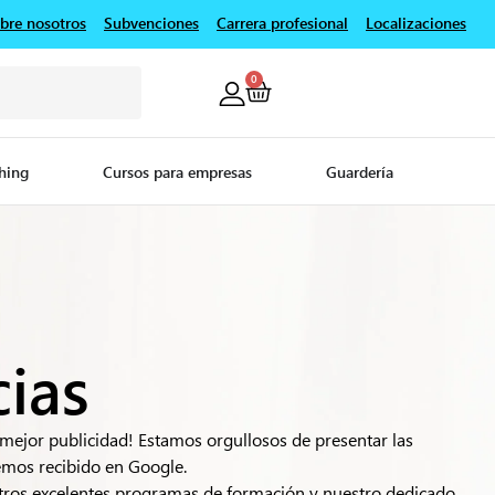
bre nosotros
Subvenciones
Carrera profesional
Localizaciones
0
hing
Cursos para empresas
Guardería
cias
 mejor publicidad! Estamos orgullosos de presentar las
mos recibido en Google.
stros excelentes programas de formación y nuestro dedicado