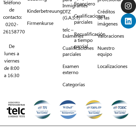
Teléfono
financiero
Inmigrantes
de
Kinderbetreuung
DTZ
Créditos
Cualificaciones
contacto:
(G.A.S.T)
de las
parciales
Firmenkurse
imágenes
0202-
telc –
26158770
Recualificación
Exámenes
Valoraciones
a tiempo
De
parcial
Cualificaciones
Nuestro
lunes a
parciales
equipo
viernes
Examen
Localizaciones
de 8:00
externo
a 16:30
Categorías