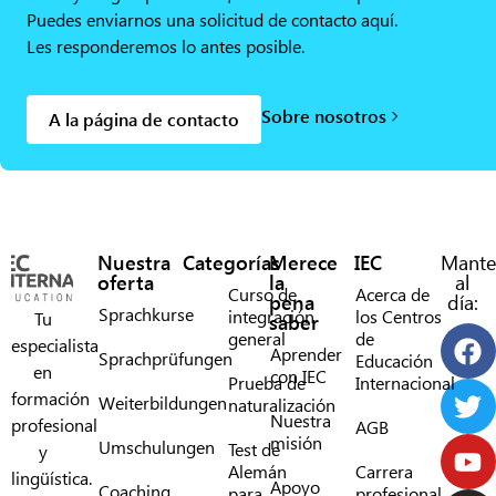
Puedes enviarnos una solicitud de contacto aquí.
Les responderemos lo antes posible.
Sobre nosotros
A la página de contacto
Nuestra
Categorías
Merece
IEC
Mante
oferta
la
al
Curso de
Acerca de
pena
día:
Sprachkurse
integración
los Centros
Tu
saber
general
de
especialista
Aprender
Sprachprüfungen
Educación
en
con IEC
Prueba de
Internacional
formación
Weiterbildungen
naturalización
Nuestra
profesional
AGB
misión
Umschulungen
Test de
y
Alemán
Carrera
lingüística.
Apoyo
Coaching
para
profesional