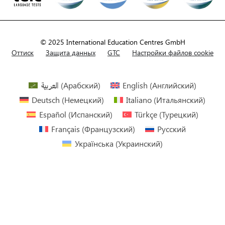
© 2025 International Education Centres GmbH
Оттиск
Защита данных
GTC
Настройки файлов cookie
العربية
(
Арабский
)
English
(
Английский
)
Deutsch
(
Немецкий
)
Italiano
(
Итальянский
)
Español
(
Испанский
)
Türkçe
(
Турецкий
)
Français
(
Французский
)
Русский
Українська
(
Украинский
)