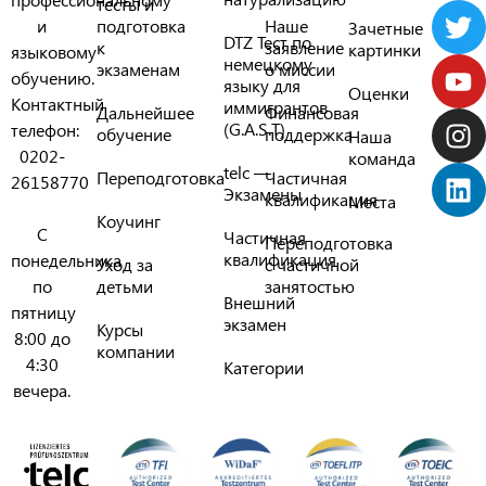
тесты и
и
подготовка
Наше
Зачетные
DTZ Тест по
к
заявление
картинки
языковому
немецкому
экзаменам
о миссии
обучению.
языку для
Оценки
Контактный
иммигрантов
Дальнейшее
Финансовая
(G.A.S.T)
телефон:
обучение
поддержка
Наша
0202-
команда
telc —
Переподготовка
Частичная
26158770
Экзамены
квалификация
Места
Коучинг
С
Частичная
Переподготовка
квалификация
понедельника
Уход за
с частичной
по
детьми
занятостью
Внешний
пятницу
экзамен
Курсы
8:00 до
компании
4:30
Категории
вечера.