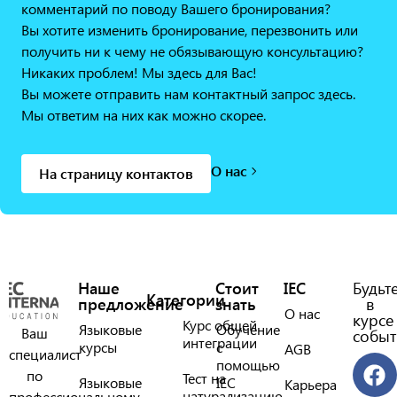
комментарий по поводу Вашего бронирования?
Вы хотите изменить бронирование, перезвонить или
получить ни к чему не обязывающую консультацию?
Никаких проблем! Мы здесь для Вас!
Вы можете отправить нам контактный запрос здесь.
Мы ответим на них как можно скорее.
О нас
На страницу контактов
Наше
Стоит
IEC
Будьт
Категории
предложение
знать
в
О нас
курсе
Курс общей
Языковые
Обучение
Ваш
событ
интеграции
курсы
с
AGB
специалист
помощью
по
Тест на
Языковые
IEC
Карьера
натурализацию
профессиональному