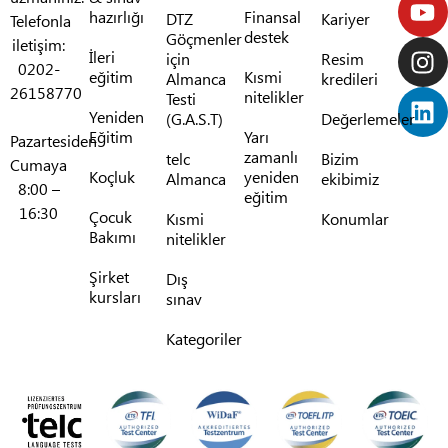
hazırlığı
Finansal
DTZ
Kariyer
Telefonla
destek
Göçmenler
iletişim:
İleri
için
Resim
0202-
eğitim
Kısmi
Almanca
kredileri
26158770
nitelikler
Testi
Yeniden
(G.A.S.T)
Değerlemeler
Eğitim
Yarı
Pazartesiden
zamanlı
telc
Bizim
Cumaya
Koçluk
yeniden
Almanca
ekibimiz
8:00 –
eğitim
16:30
Çocuk
Kısmi
Konumlar
Bakımı
nitelikler
Şirket
Dış
kursları
sınav
Kategoriler