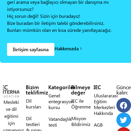
geri arama veya bağlayıcı olmayan bir danışma mı
istiyorsunuz?
Hiç sorun değil! Sizin için buradayız!
Bize buradan bir iletişim talebi gönderebilirsiniz.
Bunları mümkün olan en kısa sürede yanıtlayacağız.
Hakkımızda
İletişim sayfasına
Bizim
Kategoriler
Bilmeye
IEC
Günce
teklifimiz
değer
kalın:
Genel
Uluslararası
Dil
IEC ile
entegrasyon
Eğitim
Mesleki
kursları
Öğrenme
kursu
Merkezleri
ve dil
Hakkında
eğitimi
Dil
Misyon
Vatandaşlık
için
testleri
Bildirimiz
testi
AGB
uzmanınız.
& sınav