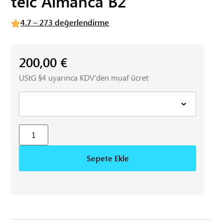
telc Almanca B2
4.7 – 273 değerlendirme
200,00
€
UStG §4 uyarınca KDV’den muaf ücret
Sepete Ekle