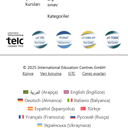
kursları
sınav
Kategoriler
© 2025 International Education Centres GmbH
Künye
Veri koruma
GTC
Çerez ayarları
العربية
(
Arapça
)
English
(
İngilizce
)
Deutsch
(
Almanca
)
Italiano
(
İtalyanca
)
Español
(
İspanyolca
)
Türkçe
Français
(
Fransızca
)
Русский
(
Rusça
)
Українська
(
Ukraynaca
)