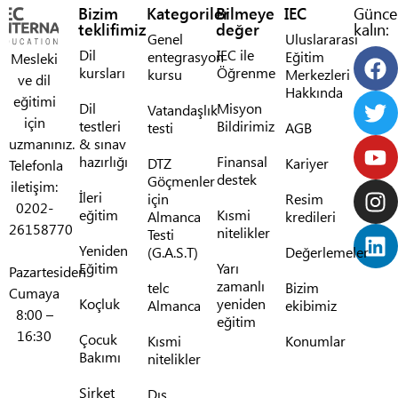
Bizim
Kategoriler
Bilmeye
IEC
Günce
teklifimiz
değer
kalın:
Genel
Uluslararası
Dil
IEC ile
entegrasyon
Eğitim
Mesleki
kursları
Öğrenme
kursu
Merkezleri
ve dil
Hakkında
eğitimi
Dil
Misyon
Vatandaşlık
için
testleri
Bildirimiz
testi
AGB
uzmanınız.
& sınav
hazırlığı
Finansal
DTZ
Kariyer
Telefonla
destek
Göçmenler
iletişim:
İleri
için
Resim
0202-
eğitim
Kısmi
Almanca
kredileri
26158770
nitelikler
Testi
Yeniden
(G.A.S.T)
Değerlemeler
Eğitim
Yarı
Pazartesiden
zamanlı
telc
Bizim
Cumaya
Koçluk
yeniden
Almanca
ekibimiz
8:00 –
eğitim
16:30
Çocuk
Kısmi
Konumlar
Bakımı
nitelikler
Şirket
Dış