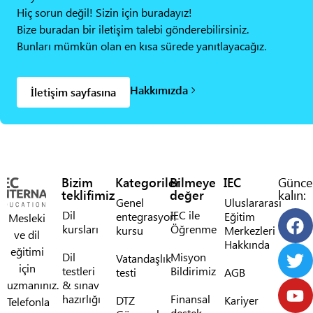
Hiç sorun değil! Sizin için buradayız!
Bize buradan bir iletişim talebi gönderebilirsiniz.
Bunları mümkün olan en kısa sürede yanıtlayacağız.
Hakkımızda
İletişim sayfasına
Bizim
Kategoriler
Bilmeye
IEC
Günce
teklifimiz
değer
kalın:
Genel
Uluslararası
Dil
IEC ile
entegrasyon
Eğitim
Mesleki
kursları
Öğrenme
kursu
Merkezleri
ve dil
Hakkında
eğitimi
Dil
Misyon
Vatandaşlık
için
testleri
Bildirimiz
testi
AGB
uzmanınız.
& sınav
hazırlığı
Finansal
DTZ
Kariyer
Telefonla
destek