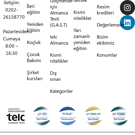
Göçmenler
iletişim:
İleri
için
Resim
0202-
eğitim
Kısmi
Almanca
kredileri
26158770
nitelikler
Testi
Yeniden
(G.A.S.T)
Değerlemeler
Eğitim
Yarı
Pazartesiden
zamanlı
telc
Bizim
Cumaya
Koçluk
yeniden
Almanca
ekibimiz
8:00 –
eğitim
16:30
Çocuk
Kısmi
Konumlar
Bakımı
nitelikler
Şirket
Dış
kursları
sınav
Kategoriler