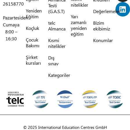
26158770
nitelikler
Testi
Yeniden
(G.A.S.T)
Değerlemeler
Eğitim
Yarı
Pazartesiden
zamanlı
telc
Bizim
Cumaya
Koçluk
yeniden
Almanca
ekibimiz
8:00 –
eğitim
16:30
Çocuk
Kısmi
Konumlar
Bakımı
nitelikler
Şirket
Dış
kursları
sınav
Kategoriler
© 2025 International Education Centres GmbH