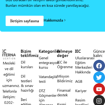
Bunları mümkün olan en kısa sürede yanıtlayacağız.
Hakkımızda
İletişim sayfasına
Bizim
Kategoriler
Bilmeye
IEC
Günce
teklifimiz
değer
kalın:
Genel
Uluslararası
Dil
IEC ile
entegrasyon
Eğitim
Mesleki
kursları
Öğrenme
kursu
Merkezleri
ve dil
Hakkında
eğitimi
Dil
Misyon
Vatandaşlık
için
testleri
Bildirimiz
testi
AGB
uzmanınız.
& sınav
hazırlığı
Finansal
DTZ
Kariyer
Telefonla
destek
Göçmenler
iletişim:
İleri
için
Resim
0202-
eğitim
Kısmi
Almanca
kredileri